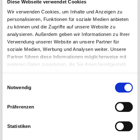
Diese Webseite verwendet Cookies
Wir verwenden Cookies, um Inhalte und Anzeigen zu
personalisieren, Funktionen für soziale Medien anbieten
2 x 11 / 4 x 11 mm
1
zu können und die Zugriffe auf unsere Website zu
analysieren. Außerdem geben wir Informationen zu Ihrer
Verwendung unserer Website an unsere Partner für
4251314728449
soziale Medien, Werbung und Analysen weiter. Unsere
Partner führen diese Informationen möglicherweise mit
weiteren Daten zusammen, die Sie ihnen bereitgestellt
haben oder die sie im Rahmen Ihrer Nutzung der Dienste
904710
105 x 105 x 200 mm
gesammelt haben.
Einwilligungsauswahl
Notwendig
82 x 155 mm
Präferenzen
2 x 11 / 4 x 11 mm
1
Statistiken