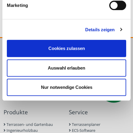
4251314704436
Marketing
Details zeigen
Cookies zulassen
E.u.r.o.Tec GmbH
Unter dem Hofe 5
Auswahl erlauben
58099 Hagen
+49 2331 6245-0
+49 2331 6245-200
Nur notwendige Cookies
info@eurotec.team
Produkte
Service
Terrassen- und Gartenbau
Terrassenplaner
Ingenieurholzbau
ECS-Software