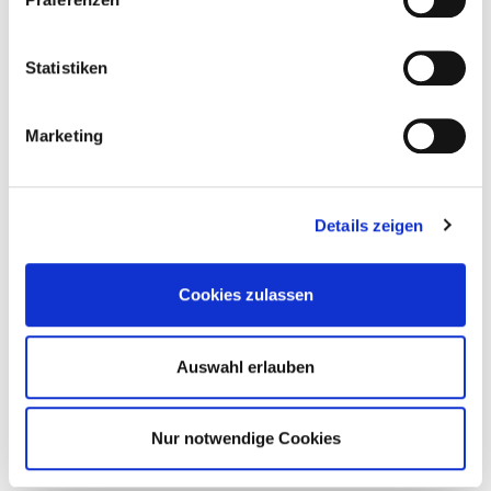
SawTec – die Schraube mit
Köpfchen
Statistiken
Marketing
Details zeigen
Cookies zulassen
Auswahl erlauben
ETA Erklärt! Worauf du bei deinem
nächsten Kauf achten musst
Nur notwendige Cookies