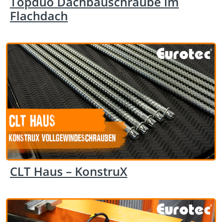
Topduo Dachbauschraube im
Flachdach
CLT Haus – KonstruX