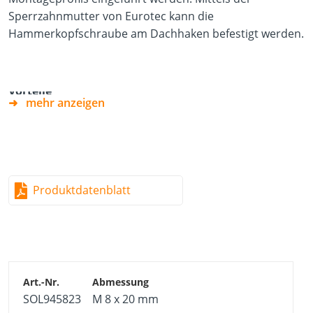
Sperrzahnmutter von Eurotec kann die
Hammerkopfschraube am Dachhaken befestigt werden.
Vorteile
mehr anzeigen
Einfache und schnelle Montage
Witterungsbeständig
Produktdatenblatt
Material
Edelstahl A2-70
SOL945823
M 8 x 20 mm