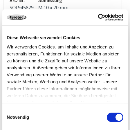
SOL945829
M 10 x 20 mm
H4,65 x B10,15 x L23 mm
Edelstahl A2-70
100
Diese Webseite verwendet Cookies
Wir verwenden Cookies, um Inhalte und Anzeigen zu
4064827133941
personalisieren, Funktionen für soziale Medien anbieten
zu können und die Zugriffe auf unsere Website zu
analysieren. Außerdem geben wir Informationen zu Ihrer
Verwendung unserer Website an unsere Partner für
SOL945830
M 10 x 25 mm
soziale Medien, Werbung und Analysen weiter. Unsere
Partner führen diese Informationen möglicherweise mit
weiteren Daten zusammen, die Sie ihnen bereitgestellt
H4,65 x B10,15 x L23 mm
Edelstahl A2-70
100
haben oder die sie im Rahmen Ihrer Nutzung der Dienste
gesammelt haben.
Einwilligungsauswahl
Notwendig
4064827133958