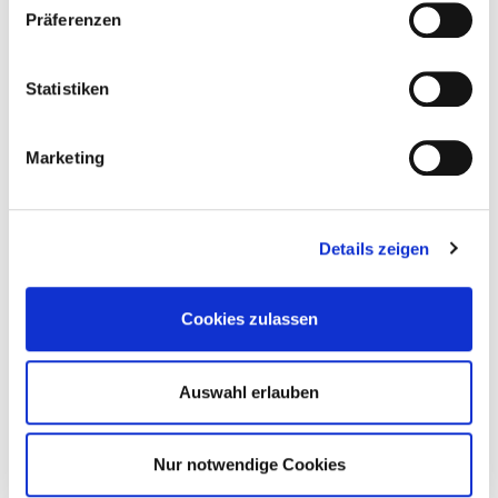
Präferenzen
SOL945831
M 10 x 30 mm
Statistiken
H4,65 x B10,15 x L23 mm
Edelstahl A2-70
100
Marketing
4064827133965
Details zeigen
Cookies zulassen
Auswahl erlauben
Weitere Produkte der Kategorie
Solarbefestigung für
Nur notwendige Cookies
Trapezbleche