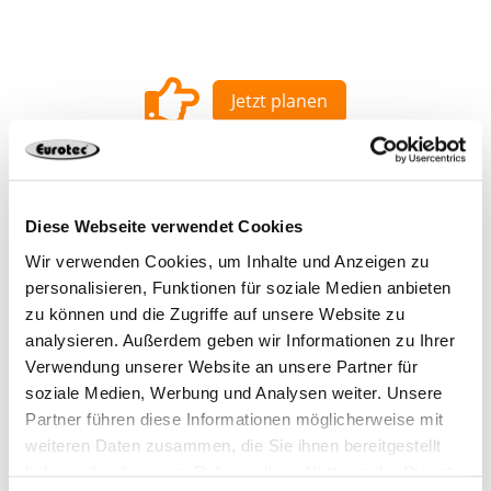
Jetzt planen
Diese Webseite verwendet Cookies
Wir verwenden Cookies, um Inhalte und Anzeigen zu
975602-50
8 x 4 x 14 mm
50**
personalisieren, Funktionen für soziale Medien anbieten
zu können und die Zugriffe auf unsere Website zu
analysieren. Außerdem geben wir Informationen zu Ihrer
4064827155059
Verwendung unserer Website an unsere Partner für
soziale Medien, Werbung und Analysen weiter. Unsere
Partner führen diese Informationen möglicherweise mit
weiteren Daten zusammen, die Sie ihnen bereitgestellt
975602*
8 x 4 x 14 mm
200
haben oder die sie im Rahmen Ihrer Nutzung der Dienste