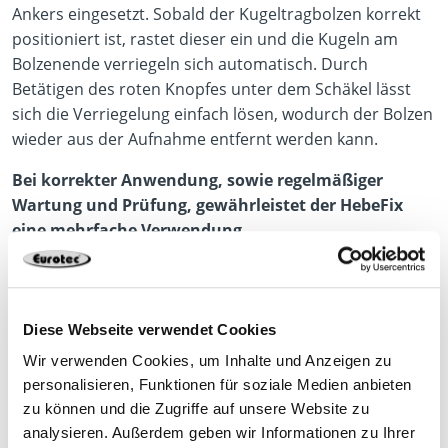
Ankers eingesetzt. Sobald der Kugeltragbolzen korrekt
positioniert ist, rastet dieser ein und die Kugeln am
Bolzenende verriegeln sich automatisch. Durch
Betätigen des roten Knopfes unter dem Schäkel lässt
sich die Verriegelung einfach lösen, wodurch der Bolzen
wieder aus der Aufnahme entfernt werden kann.
Bei korrekter Anwendung, sowie regelmäßiger
Wartung und Prüfung, gewährleistet der HebeFix
eine mehrfache Verwendung.
Wichtig!:
Sowohl der Hebeanker HebeFix als auch
der Hebeanker HebeFix Mini unterliegen wichtigen
Diese Webseite verwendet Cookies
Bedingungen. Beachten Sie daher stets die
Wir verwenden Cookies, um Inhalte und Anzeigen zu
spezifischen Anweisungen und Angaben in den
personalisieren, Funktionen für soziale Medien anbieten
passenden Produktdatenblättern und
zu können und die Zugriffe auf unsere Website zu
Bedienungsanleitungen. Diese Dokumente
analysieren. Außerdem geben wir Informationen zu Ihrer
enthalten wichtige Informationen zur korrekten