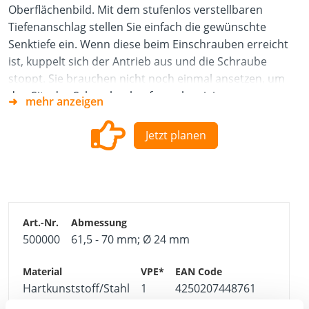
Oberflächenbild. Mit dem stufenlos verstellbaren
Tiefenanschlag stellen Sie einfach die gewünschte
Senktiefe ein. Wenn diese beim Einschrauben erreicht
ist, kuppelt sich der Antrieb aus und die Schraube
stoppt. Sie brauchen nicht noch einmal ansetzen, um
den Sitz des Schraubenkopfes zu korrigieren.
mehr anzeigen
*Inkl. TX25 Bit. Das Bit wird über einen Federring
gehalten und lässt sich mit einer Zange schnell
Jetzt planen
wechseln.
500000
61,5 - 70 mm; Ø 24 mm
Hartkunststoff/Stahl
1
4250207448761