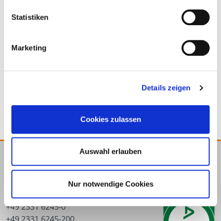
Statistiken
Marketing
Schnellbauschraube
Schnellbauschraube
mit Bohrspitze
mit Hi-Lo Gewinde
Details zeigen
Cookies zulassen
Auswahl erlauben
E.u.r.o.Tec GmbH
Unter dem Hofe 5
Nur notwendige Cookies
58099 Hagen
+49 2331 6245-0
+49 2331 6245-200