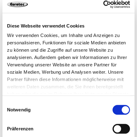
Diese Webseite verwendet Cookies
Wir verwenden Cookies, um Inhalte und Anzeigen zu
Passende Produkte
personalisieren, Funktionen für soziale Medien anbieten
zu können und die Zugriffe auf unsere Website zu
analysieren. Außerdem geben wir Informationen zu Ihrer
Verwendung unserer Website an unsere Partner für
soziale Medien, Werbung und Analysen weiter. Unsere
Partner führen diese Informationen möglicherweise mit
weiteren Daten zusammen, die Sie ihnen bereitgestellt
haben oder die sie im Rahmen Ihrer Nutzung der Dienste
gesammelt haben.
Einwilligungsauswahl
Schnellbauschraube
Schnellbauschraube
Notwendig
mit Feingewinde
mit Grobgewinde
Präferenzen