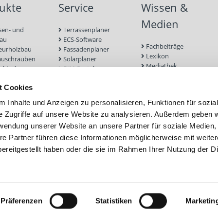
ukte
Service
Wissen &
Medien
sen- und
Terrassenplaner
bau
ECS-Software
Fachbeiträge
eurholzbau
Fassadenplaner
Lexikon
auschrauben
Solarplaner
Mediathek
rbinder
BIM-Portal
Befestigungen für
enbau
Zulassungen
Terrassendielen
t Cookies
euge und
Bemessungsformulare
Referenzprojekte
r
Schraubenfinder
 Inhalte und Anzeigen zu personalisieren, Funktionen für sozia
 und Mauerwerk
e Zugriffe auf unsere Website zu analysieren. Außerdem geben w
nd Fassade
rwendung unserer Website an unsere Partner für soziale Medien
efestigung
ubfundamente
re Partner führen diese Informationen möglicherweise mit weite
ereitgestellt haben oder die sie im Rahmen Ihrer Nutzung der D
Präferenzen
Statistiken
Marketin