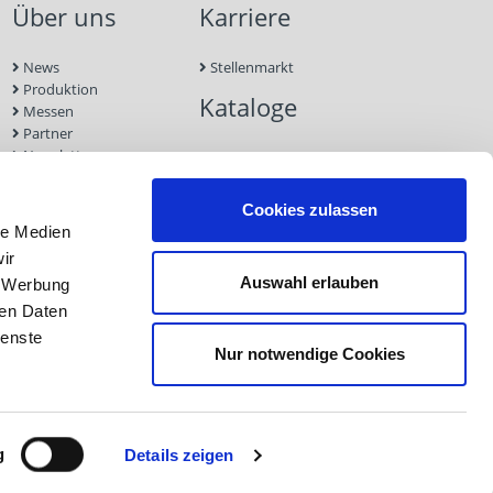
Über uns
Karriere
News
Stellenmarkt
Produktion
Kataloge
Messen
Partner
Newsletter
Kontakt
Nachhaltigkeit
Cookies zulassen
le Medien
ir
Auswahl erlauben
, Werbung
ren Daten
ienste
Nur notwendige Cookies
Impressum
Datenschutz
AGB
g
Details zeigen