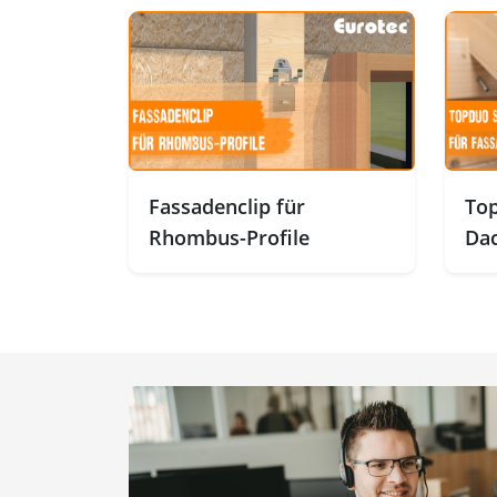
Fassadenclip für
To
Rhombus-Profile
Dac
Fa