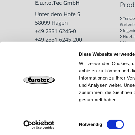
E.u.r.o.Tec GmbH
Prod
Unter dem Hofe 5
Terras
58099 Hagen
Garten
+49 2331 6245-0
Ingeni
Holzb
+49 2331 6245-200
Holzve
info@eurotec.team
Trock
Diese Webseite verwende
Werkz
Zubehö
Wir verwenden Cookies, um
Beton-
anbieten zu können und di
Dach u
Informationen zu Ihrer Ve
Solarb
Schra
und Analysen weiter. Unse
zusammen, die Sie ihnen b
gesammelt haben.
Einwilligungsauswahl
Notwendig