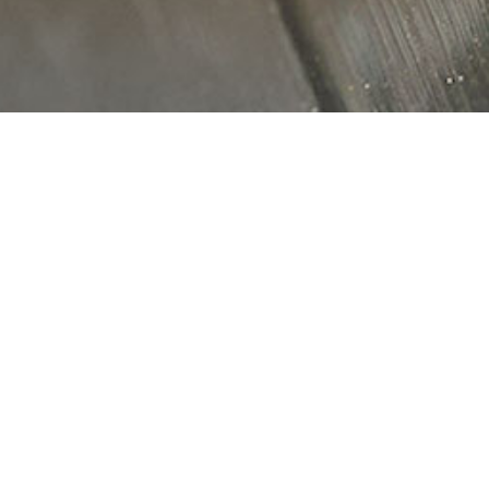
Zubehör
Mauerwer
Play Video
YouTube content loads after clicking.