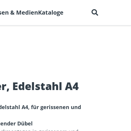
Deutsch
 uns
Karriere
Kontakt
sen & Medien
Kataloge
en für
BIM-Portal
er
Trockenbau
Referenzprojekte
elen
r, Edelstahl A4
delstahl A4, für gerissenen und
izender Dübel