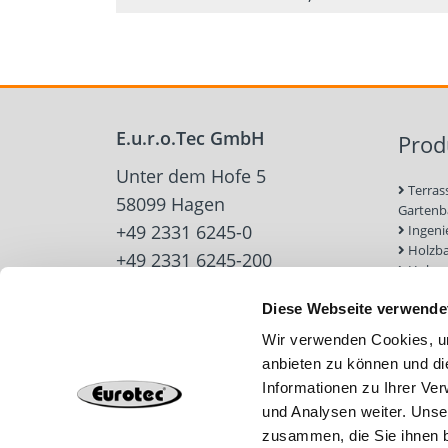
E.u.r.o.Tec GmbH
Prod
Unter dem Hofe 5
Terras
58099 Hagen
Garten
+49 2331 6245-0
Ingeni
Holzb
+49 2331 6245-200
Holzve
info@eurotec.team
Trock
Diese Webseite verwende
Werkz
Zubehö
Wir verwenden Cookies, um
Beton-
anbieten zu können und di
Dach u
Informationen zu Ihrer Ve
Solarb
Schra
und Analysen weiter. Unse
zusammen, die Sie ihnen b