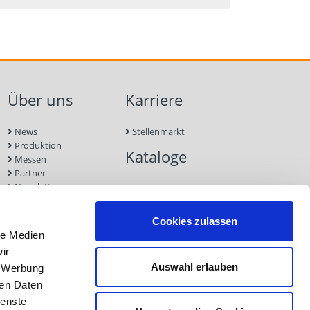
Über uns
Karriere
News
Stellenmarkt
Produktion
Kataloge
Messen
Partner
Newsletter
Kontakt
Nachhaltigkeit
Cookies zulassen
le Medien
ir
Auswahl erlauben
, Werbung
ren Daten
ienste