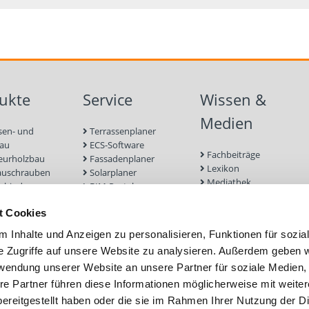
ukte
Service
Wissen &
Medien
sen- und
Terrassenplaner
bau
ECS-Software
Fachbeiträge
eurholzbau
Fassadenplaner
Lexikon
auschrauben
Solarplaner
Mediathek
rbinder
BIM-Portal
Befestigungen für
enbau
Zulassungen
Terrassendielen
t Cookies
euge und
Bemessungsformulare
Referenzprojekte
r
Schraubenfinder
 Inhalte und Anzeigen zu personalisieren, Funktionen für sozia
 und Mauerwerk
e Zugriffe auf unsere Website zu analysieren. Außerdem geben w
nd Fassade
rwendung unserer Website an unsere Partner für soziale Medien
efestigung
ubfundamente
re Partner führen diese Informationen möglicherweise mit weite
ereitgestellt haben oder die sie im Rahmen Ihrer Nutzung der D