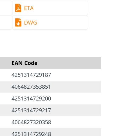
ETA
DWG
EAN Code
4251314729187
4064827353851
4251314729200
4251314729217
4064827320358
4251314729248