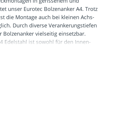
teckmontagen in gerissenem und
igung
Schraubfundamente
et unser Eurotec Bolzenanker A4. Trotz
ist die Montage auch bei kleinen Achs-
ch. Durch diverse Verankerungstiefen
Bolzenanker vielseitig einsetzbar.
 Edelstahl ist sowohl für den Innen-
ch geeignet.
loch
n Bolzenanker einschlagen
er Sechskantmutter das richtige