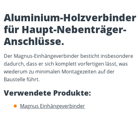
Aluminium-Holzverbinder
für Haupt-Nebenträger-
Anschlüsse.
Play Video
Der Magnus-Einhängeverbinder besticht insbesondere
YouTube content loads after clicking.
dadurch, dass er sich komplett vorfertigen lässt, was
wiederum zu minimalen Montagezeiten auf der
Baustelle führt.
Verwendete Produkte:
Magnus Einhängeverbinder