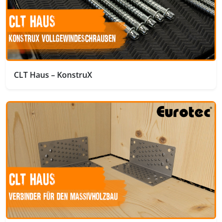
CLT Haus – KonstruX