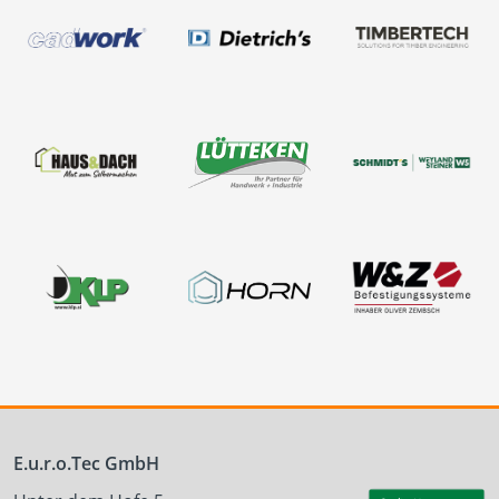
E.u.r.o.Tec GmbH