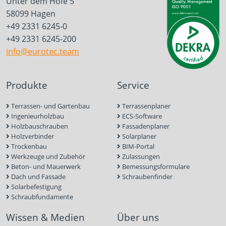
Unter dem Hofe 5
58099 Hagen
+49 2331 6245-0
+49 2331 6245-200
info@eurotec.team
Produkte
Service
Terrassen- und Gartenbau
Terrassenplaner
Ingenieurholzbau
ECS-Software
Holzbauschrauben
Fassadenplaner
Holzverbinder
Solarplaner
Trockenbau
BIM-Portal
Werkzeuge und Zubehör
Zulassungen
Beton- und Mauerwerk
Bemessungsformulare
Dach und Fassade
Schraubenfinder
Solarbefestigung
Schraubfundamente
Wissen & Medien
Über uns