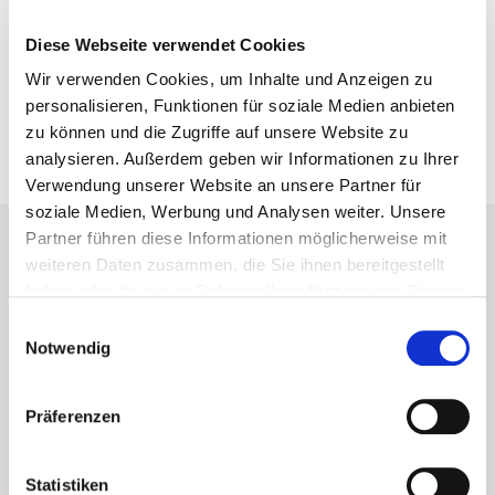
Fertigungskapazität ausgeweitet, sodass wir ein weites
Spektrum aus der eigenen Produktion anbieten können.
Diese Webseite verwendet Cookies
Wir verwenden Cookies, um Inhalte und Anzeigen zu
personalisieren, Funktionen für soziale Medien anbieten
zu können und die Zugriffe auf unsere Website zu
analysieren. Außerdem geben wir Informationen zu Ihrer
Verwendung unserer Website an unsere Partner für
soziale Medien, Werbung und Analysen weiter. Unsere
Partner führen diese Informationen möglicherweise mit
weiteren Daten zusammen, die Sie ihnen bereitgestellt
haben oder die sie im Rahmen Ihrer Nutzung der Dienste
Newsletter
gesammelt haben.
Einwilligungsauswahl
Notwendig
Nie wieder Neuigkeiten und Informationen
rund um Eurotec verpassen
Präferenzen
Statistiken