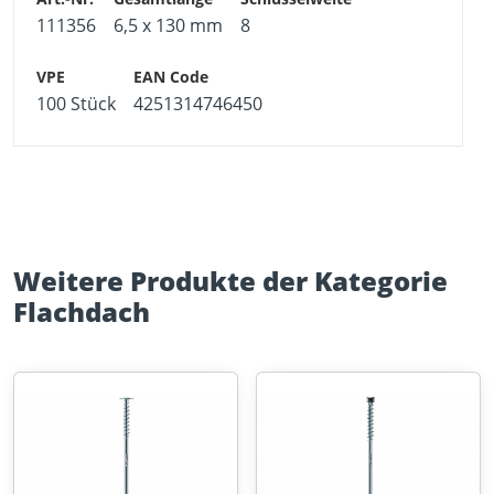
Faserzement-Wellplatten
111356
6,5 x 130 mm
8
Schnelles Eindrehen durch Sechskantantrieb
Dichtglocke dichtet den Schraubenkopf ab
100 Stück
4251314746450
Weitere Produkte der Kategorie
Flachdach