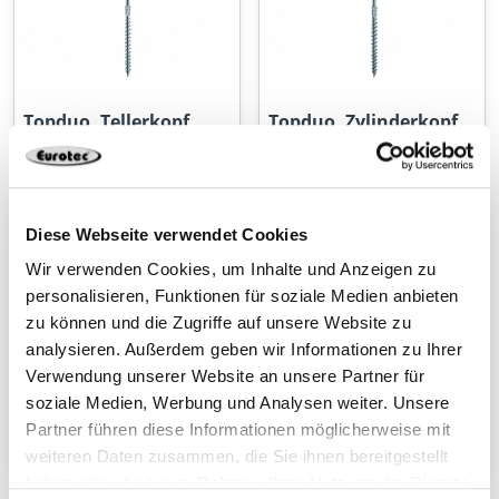
Topduo, Tellerkopf
Topduo, Zylinderkopf
Diese Webseite verwendet Cookies
Wir verwenden Cookies, um Inhalte und Anzeigen zu
personalisieren, Funktionen für soziale Medien anbieten
zu können und die Zugriffe auf unsere Website zu
analysieren. Außerdem geben wir Informationen zu Ihrer
Verwendung unserer Website an unsere Partner für
soziale Medien, Werbung und Analysen weiter. Unsere
Partner führen diese Informationen möglicherweise mit
Sandwichpaneelschra
Spenglerschraube
weiteren Daten zusammen, die Sie ihnen bereitgestellt
ube Bi-Metall
haben oder die sie im Rahmen Ihrer Nutzung der Dienste