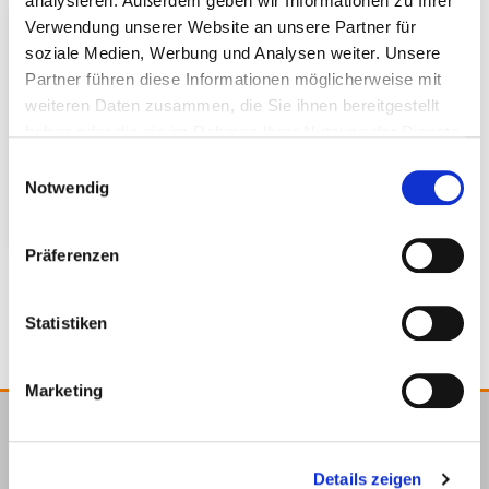
analysieren. Außerdem geben wir Informationen zu Ihrer
Verwendung unserer Website an unsere Partner für
soziale Medien, Werbung und Analysen weiter. Unsere
Partner führen diese Informationen möglicherweise mit
weiteren Daten zusammen, die Sie ihnen bereitgestellt
haben oder die sie im Rahmen Ihrer Nutzung der Dienste
gesammelt haben.
Einwilligungsauswahl
Notwendig
Trapezblechdach
Präferenzen
Statistiken
Marketing
E.u.r.o.Tec GmbH
Details zeigen
Unter dem Hofe 5