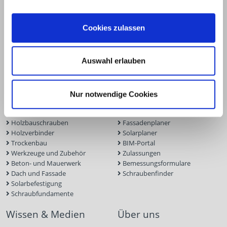
58099 Hagen
+49 2331 6245-0
Cookies zulassen
+49 2331 6245-200
info@eurotec.team
Auswahl erlauben
Produkte
Service
Nur notwendige Cookies
Terrassen- und Gartenbau
Terrassenplaner
Ingenieurholzbau
ECS-Software
Holzbauschrauben
Fassadenplaner
Holzverbinder
Solarplaner
Trockenbau
BIM-Portal
Werkzeuge und Zubehör
Zulassungen
Beton- und Mauerwerk
Bemessungsformulare
Dach und Fassade
Schraubenfinder
Solarbefestigung
Schraubfundamente
Wissen & Medien
Über uns