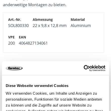
anderweitige Montagen zu bieten.
SOL800330
22 x 9,8 x 12,8 mm
Aluminium
200
4064827134061
Weitere Produkte der Kategorie
Diese Webseite verwendet Cookies
Solarbefestigung für
Wir verwenden Cookies, um Inhalte und Anzeigen zu
Trapezbleche
personalisieren, Funktionen für soziale Medien anbieten
zu können und die Zugriffe auf unsere Website zu