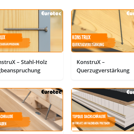
struX – Stahl-Holz
KonstruX –
gbeanspruchung
Querzugverstärkung