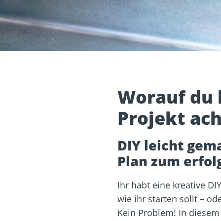
sformulare
Schraubenfinder
d
Dach und Fassade
Solarbefest
k
Worauf du 
Projekt ac
DIY leicht gem
Plan zum erfol
Ihr habt eine kreative DI
wie ihr starten sollt – o
Kein Problem! In diesem