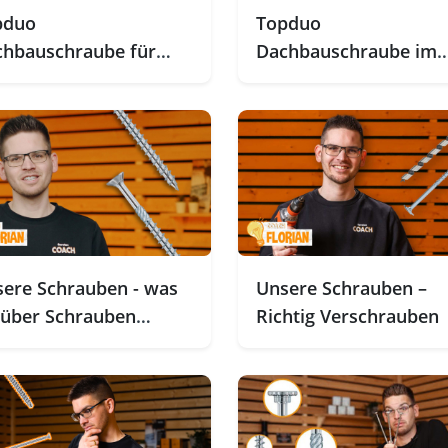
pduo
Topduo
hbauschraube für
Dachbauschraube im
ssaden
Flachdach
ere Schrauben - was
Unsere Schrauben –
 über Schrauben
Richtig Verschrauben
sen solltet!