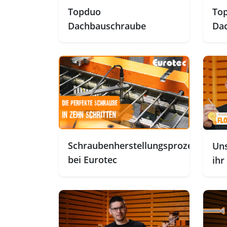
Topduo
To
Dachbauschraube
Dac
Fa
Schraubenherstellungsprozess
Uns
bei Eurotec
ihr
wis