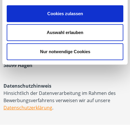
Dann freuen wir uns auf Ihre aussagekräftigen
Bewerbungsunterlagen, bevorzugt per E-Mail, mit
Cookies zulassen
Angabe Ihrer Gehaltsvorstellung und Verfügbarkeit an:
personal@eurotec.team
Auswahl erlauben
E.u.r.o.Tec GmbH
Personalabteilung
Nur notwendige Cookies
Unter dem Hofe 5
58099 Hagen
Datenschutzhinweis
Hinsichtlich der Datenverarbeitung im Rahmen des
Bewerbungsverfahrens verweisen wir auf unsere
Datenschutzerklärung
.