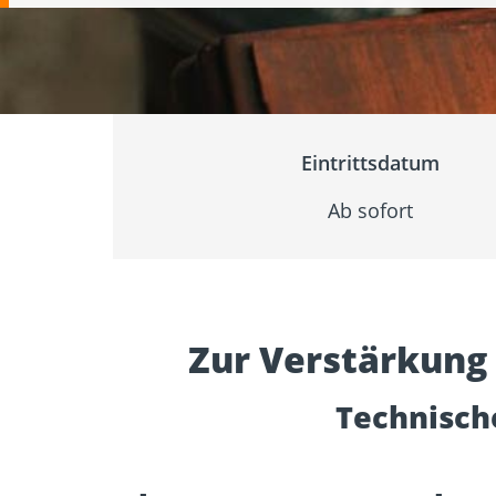
Zulassungen
Bemessung
Werkzeuge und
Beton- un
Zubehör
Mauerwer
Eintrittsdatum
Ab sofort
Zur Verstärkung
Technisch