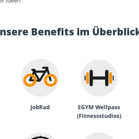
er Ideen
nsere Benefits im Überblic
JobRad
EGYM Wellpass
(Fitnessstudios)