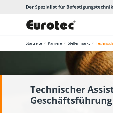
Der Spezialist für Befestigungstechni
Startseite
Karriere
Stellenmarkt
Technisch
meistgesucht
Terrassen- und
Terrassenplaner
ECS-Softwa
Fachbeiträge
Ingenieurh
Lexikon
Gartenbau
Technischer Assis
Geschäftsführung