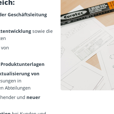
ich:
er Geschäftsleitung
tentwicklung
sowie die
ten
 von
n
Produktunterlagen
ktualisierung von
ssungen in
n Abteilungen
ehender und
neuer
ation
bei Kunden und