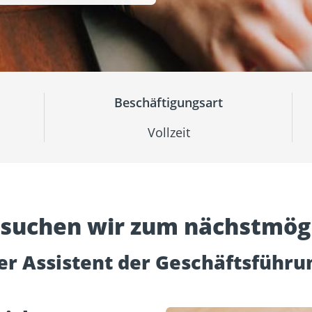
sformulare
Schraubenfinder
d
Dach und Fassade
Solarbefest
k
Beschäftigungsart
Vollzeit
 suchen wir zum nächstmögl
er Assistent der Geschäftsführu