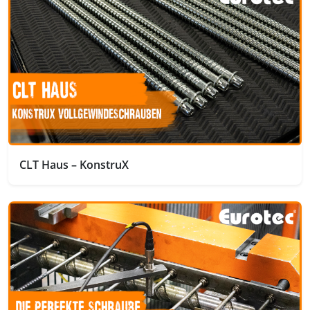
CLT Haus – KonstruX