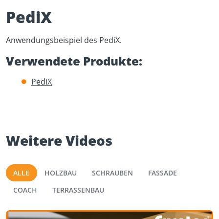
PediX
Anwendungsbeispiel des PediX​​.
Verwendete Produkte:
Play Video
PediX
YouTube content loads after clicking.
Weitere Videos
ALLE
HOLZBAU
SCHRAUBEN
FASSADE
COACH
TERRASSENBAU