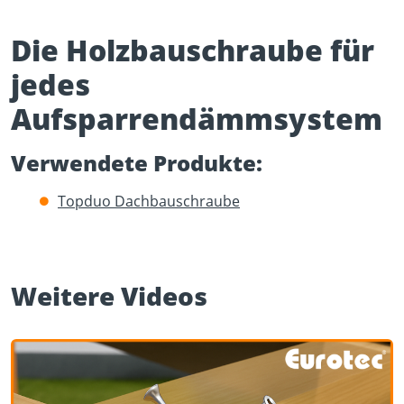
Die Holzbauschraube für
jedes
Aufsparrendämmsystem
Play Video
Verwendete Produkte:
YouTube content loads after clicking.
Topduo Dachbauschraube
Weitere Videos