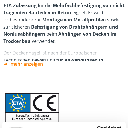
ETA-Zulassung
für die
Mehrfachbefestigung von nicht
tragenden Bauteilen in Beton
eignet. Er wird
insbesondere zur
Montage von Metallprofilen
sowie
zur sicheren
Befestigung von Drahtabhängern und
Noniusabhängern
beim
Abhängen von Decken im
Trockenbau
verwendet.
Der Deckennagel ist nach der Europäischen
Technischen Bewertung
für Anwendungen in
mehr anzeigen
gerissenem Beton zugelassen
und
erfüllt die
Anforderungen für die Feuerwiderstandsklasse R120
.
Die
montagefreundliche Durchsteckmontage
erfolgt,
indem der Anker ohne zusätzliches Setzwerkzeug direkt
mit einem Hammer in das Bohrloch eingeschlagen wird.
Dies sorgt für eine zeitsparende und effiziente Montage
auf der Baustelle.
Eigenschaften/Vorteile