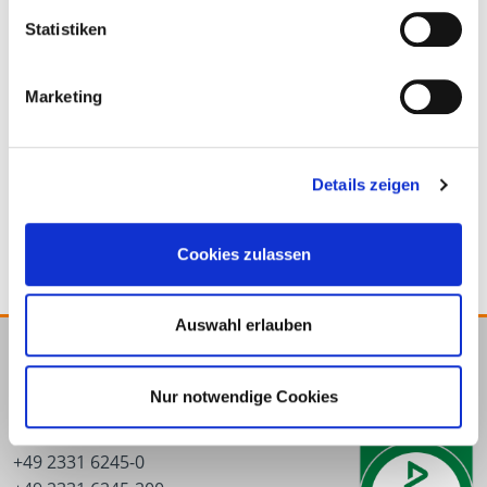
Statistiken
Marketing
110001
6,0 x 65 mm
200 Stück
Details zeigen
4250207489610
Cookies zulassen
Auswahl erlauben
E.u.r.o.Tec GmbH
Nur notwendige Cookies
Unter dem Hofe 5
58099 Hagen
+49 2331 6245-0