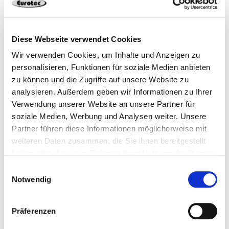
Verankerung im Beton:
Bewehrter oder unbewehrter Normalbeton gemäß
EN 206-1
Diese Webseite verwendet Cookies
Festigkeitsklasse C20/25 bis C50/60 gemäß EN 206-
Wir verwenden Cookies, um Inhalte und Anzeigen zu
Produktdatenblatt
personalisieren, Funktionen für soziale Medien anbieten
1
zu können und die Zugriffe auf unsere Website zu
Gerissener oder ungerissener Beton
ETA-14/0132
analysieren. Außerdem geben wir Informationen zu Ihrer
Geprüft gemäß Feuerwiderstandsklasse R12
Verwendung unserer Website an unsere Partner für
DWG
soziale Medien, Werbung und Analysen weiter. Unsere
Einfaches Wirkprinzip durch Schlagmontage
Partner führen diese Informationen möglicherweise mit
Verarbeitung
weiteren Daten zusammen, die Sie ihnen bereitgestellt
haben oder die sie im Rahmen Ihrer Nutzung der Dienste
Vorbohren des Grundmaterials auf die gewünschte
gesammelt haben.
Einwilligungsauswahl
Tiefe mit Ø 6 mm, mind. jedoch 40 mm
Notwendig
Mindestverankerungstiefe im Beton 32 mm
110000
6,0 x 40 mm
200 Stück
Deckennagel durch vorgebohrtes Anbauteil stecken
Präferenzen
Keil einschlagen
4250207486954