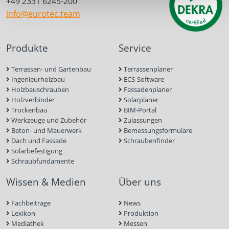
+49 2331 6245-200
info@eurotec.team
Produkte
Service
Terrassen- und Gartenbau
Terrassenplaner
Ingenieurholzbau
ECS-Software
Holzbauschrauben
Fassadenplaner
Holzverbinder
Solarplaner
Trockenbau
BIM-Portal
Werkzeuge und Zubehör
Zulassungen
Beton- und Mauerwerk
Bemessungsformulare
Dach und Fassade
Schraubenfinder
Solarbefestigung
Schraubfundamente
Wissen & Medien
Über uns
Fachbeiträge
News
Lexikon
Produktion
Mediathek
Messen