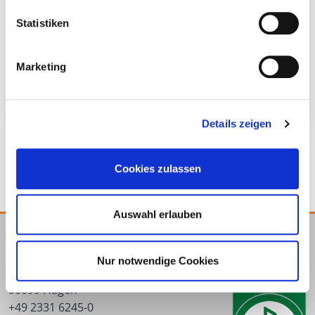
Statistiken
Marketing
Gründach bis max. 5°
Flachdach bis max. 5°
Dachneigung
Dachneigung
Details zeigen
Cookies zulassen
Auswahl erlauben
E.u.r.o.Tec GmbH
Nur notwendige Cookies
Unter dem Hofe 5
58099 Hagen
+49 2331 6245-0