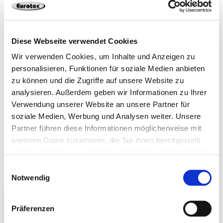
SOL100642
26,2 x 8,2 x 150 mm
Aluminium
Diese Webseite verwendet Cookies
Wir verwenden Cookies, um Inhalte und Anzeigen zu
1
4064827162989
personalisieren, Funktionen für soziale Medien anbieten
zu können und die Zugriffe auf unsere Website zu
analysieren. Außerdem geben wir Informationen zu Ihrer
Verwendung unserer Website an unsere Partner für
soziale Medien, Werbung und Analysen weiter. Unsere
Partner führen diese Informationen möglicherweise mit
Weitere Produkte der Kategorie
weiteren Daten zusammen, die Sie ihnen bereitgestellt
haben oder die sie im Rahmen Ihrer Nutzung der Dienste
Solarbefestigung für Flachdächer
gesammelt haben.
Einwilligungsauswahl
Notwendig
Präferenzen