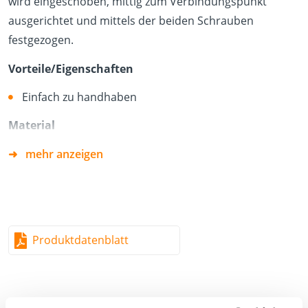
wird eingeschoben, mittig zum Verbindungspunkt
ausgerichtet und mittels der beiden Schrauben
festgezogen.
Vorteile/Eigenschaften
Einfach zu handhaben
Material
Aluminium
mehr anzeigen
*Lieferung erfolgt inkl. Schrauben.
Produktdatenblatt