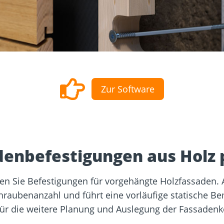
sformulare
Schraubenfinder
d
Dach und Fassade
Solarbefest
k
Zur Software
denbefestigungen aus Holz 
n Sie Befestigungen für vorgehängte Holzfassaden. A
Schraubenanzahl und führt eine vorläufige statische B
ür die weitere Planung und Auslegung der Fassadenk