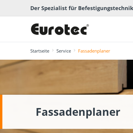
Der Spezialist für Befestigungstechni
Startseite
Service
Fassadenplaner
meistgesucht
Terrassen- und
Terrassenplaner
ECS-Softwa
Fachbeiträge
Ingenieurh
Lexikon
Gartenbau
Fassadenplaner