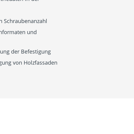
en Schraubenanzahl
enformaten und
sung der Befestigung
egung von Holzfassaden