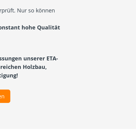
prüft. Nur so können
onstant hohe Qualität
assungen unserer ETA-
ereichen Holzbau,
tigung!
en