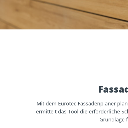
Zulassungen
Bemessung
Werkzeuge und
Beton- un
Zubehör
Mauerwer
Fassa
Mit dem Eurotec Fassadenplaner plane
ermittelt das Tool die erforderliche 
Grundlage f