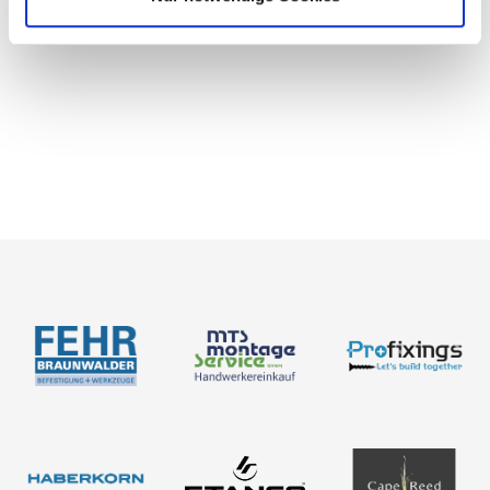
BIM-Portal
Kataloge
Bemessung