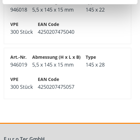
946018
5,5 x 145 x 15 mm
145 x 22
300 Stück
4250207475040
946019
5,5 x 145 x 15 mm
145 x 28
300 Stück
4250207475057
E.u.r.o.Tec GmbH