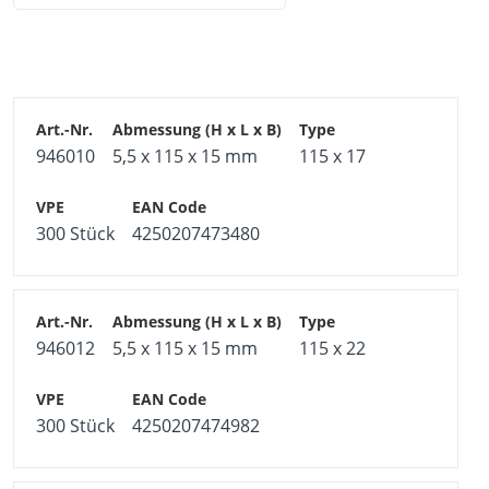
3) Fassadenholz an Konterlatte mit Fixierschraube
festschrauben
4) Nächstes Fassadenholz einfach einstecken und nur
an Oberseite mit Fixierschraube festschrauben
5) Fugenabstand wird durch Schraubenkopf der
Fixierschraube automatisch eingestellt, fertig!
946010
5,5 x 115 x 15 mm
115 x 17
Pro Fassadenclip sind eine Fixierschraube mit
Bohrspitze 4,5 x 29 mm und zwei Montageschrauben 4,2
x L im Lieferumfang enthalten.
300 Stück
4250207473480
946012
5,5 x 115 x 15 mm
115 x 22
300 Stück
4250207474982