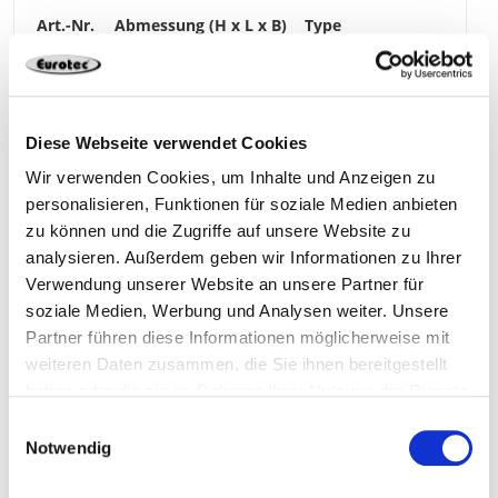
946013
5,5 x 115 x 15 mm
115 x 28
300 Stück
4250207474999
Diese Webseite verwendet Cookies
Wir verwenden Cookies, um Inhalte und Anzeigen zu
personalisieren, Funktionen für soziale Medien anbieten
zu können und die Zugriffe auf unsere Website zu
946014
5,5 x 130 x 15 mm
130 x 17
analysieren. Außerdem geben wir Informationen zu Ihrer
Verwendung unserer Website an unsere Partner für
soziale Medien, Werbung und Analysen weiter. Unsere
300 Stück
4250207475002
Partner führen diese Informationen möglicherweise mit
weiteren Daten zusammen, die Sie ihnen bereitgestellt
haben oder die sie im Rahmen Ihrer Nutzung der Dienste
gesammelt haben.
Einwilligungsauswahl
946015
5,5 x 130 x 15 mm
130 x 22
Notwendig