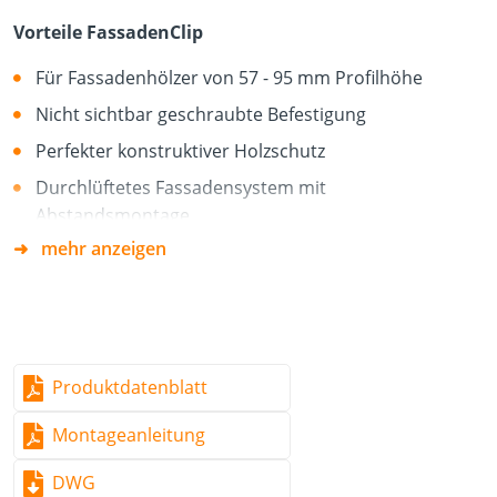
Vorteile FassadenClip
Für Fassadenhölzer von 57 - 95 mm Profilhöhe
Nicht sichtbar geschraubte Befestigung
Perfekter konstruktiver Holzschutz
Durchlüftetes Fassadensystem mit
Abstandsmontage
mehr anzeigen
Die bewitterte Oberfläche des Fassadenholzes bleibt
unbeschädigt
Rationelle und einfache Montage
Rationelle und einfache Montage
Produktdatenblatt
1) FassadenClip auf Rückseite mit Anschlag auflegen
und Montageschrauben setzen
Montageanleitung
2) Vorgang auf jedem weiteren Fassadenholz versetzt
wiederholen
DWG