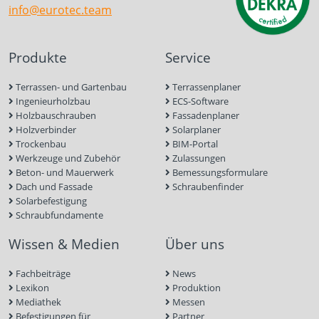
info@eurotec.team
Produkte
Service
Terrassen- und Gartenbau
Terrassenplaner
Ingenieurholzbau
ECS-Software
Holzbauschrauben
Fassadenplaner
Holzverbinder
Solarplaner
Trockenbau
BIM-Portal
Werkzeuge und Zubehör
Zulassungen
Beton- und Mauerwerk
Bemessungsformulare
Dach und Fassade
Schraubenfinder
Solarbefestigung
Schraubfundamente
Wissen & Medien
Über uns
Fachbeiträge
News
Lexikon
Produktion
Mediathek
Messen
Befestigungen für
Partner