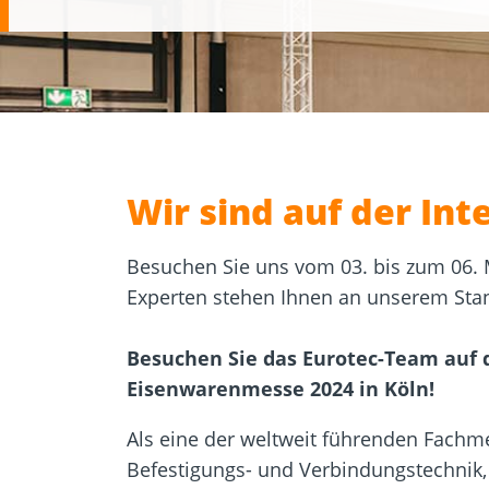
Zulassungen
Bemessung
Werkzeuge und
Beton- un
Zubehör
Mauerwer
Wir sind auf der In
Besuchen Sie uns vom 03. bis zum 06. 
Experten stehen Ihnen an unserem Stan
Besuchen Sie das Eurotec-Team auf 
Eisenwarenmesse 2024 in Köln!
Als eine der weltweit führenden Fachme
Befestigungs- und Verbindungstechnik