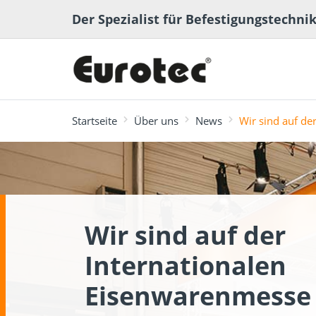
Der Spezialist für Befestigungstechni
Startseite
Über uns
News
Wir sind auf de
meistgesucht
Terrassen- und
Wir sind auf der
Terrassenplaner
ECS-Softwa
Fachbeiträge
Ingenieurh
Lexikon
Gartenbau
Internationalen
Eisenwarenmesse 