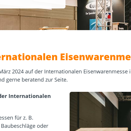
sformulare
Schraubenfinder
d
Dach und Fassade
Solarbefest
k
ternationalen Eisenwarenme
März 2024 auf der Internationalen Eisenwarenmesse 
d gerne beratend zur Seite.
der Internationalen
ssen für z. B.
, Baubeschläge oder