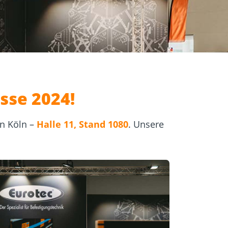
igung
Schraubfundamente
sse 2024!
in Köln –
Halle 11, Stand 1080
. Unsere