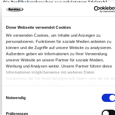
Die Profilbohrschrauben aus gehärtetem Edelstahl
oder in Edelstahl A4 eignen sich für folgende
Aluminiumprofile aus dem Sortiment:
Alu-Systemprofil EVO
Diese Webseite verwendet Cookies
Wir verwenden Cookies, um Inhalte und Anzeigen zu
Alu-Systemprofil EVO Light
personalisieren, Funktionen für soziale Medien anbieten zu
Alu-Tragprofil HKP
können und die Zugriffe auf unsere Website zu analysieren.
Außerdem geben wir Informationen zu Ihrer Verwendung
Alu-Funktionsleiste
unserer Website an unsere Partner für soziale Medien,
Werbung und Analysen weiter. Unsere Partner führen diese
Informationen möglicherweise mit weiteren Daten
zusammen, die Sie ihnen bereitgestellt haben oder die sie im
Rahmen Ihrer Nutzung der Dienste gesammelt haben.
Einwilligungsauswahl
Notwendig
Präferenzen