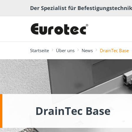
Der Spezialist für Befestigungstechni
Startseite
Über uns
News
DrainTec Base
meistgesucht
Terrassen- und
Terrassenplaner
ECS-Softwa
Fachbeiträge
Ingenieurh
Lexikon
Gartenbau
DrainTec Base