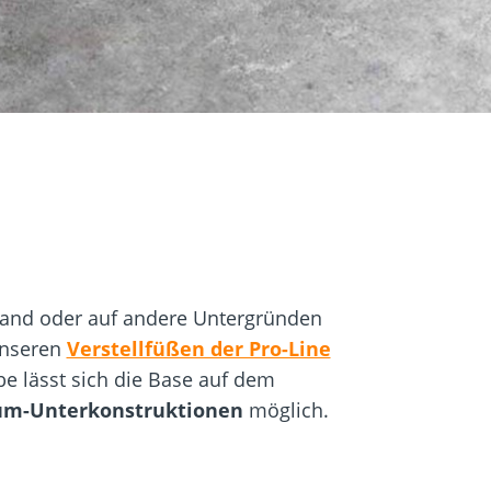
igung
Schraubfundamente
 Sand oder auf andere Untergründen
unseren
Verstellfüßen der Pro-Line
e lässt sich die Base auf dem
um-Unterkonstruktionen
möglich.