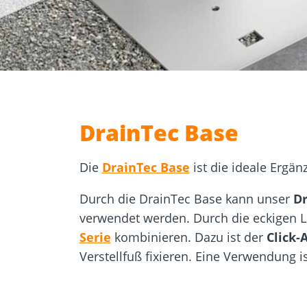
Zulassungen
Bemessung
Werkzeuge und
Beton- un
Zubehör
Mauerwer
DrainTec Base
Die
DrainTec Base
ist die ideale Ergä
Durch die DrainTec Base kann unser
Dr
verwendet werden. Durch die eckigen L
Serie
kombinieren. Dazu ist der
Click-
Verstellfuß fixieren. Eine Verwendung i