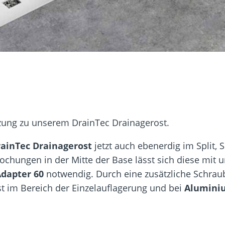
sformulare
Schraubenfinder
d
Dach und Fassade
Solarbefest
k
nzung zu unserem DrainTec Drainagerost.
ainTec Drainagerost
jetzt auch ebenerdig im Split,
ochungen in der Mitte der Base lässt sich diese mit 
Adapter 60
notwendig. Durch eine zusätzliche Schraub
st im Bereich der Einzelauflagerung und bei
Alumini