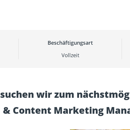
sformulare
Schraubenfinder
d
Dach und Fassade
Solarbefest
k
Beschäftigungsart
Vollzeit
 suchen wir zum nächstmögl
a & Content Marketing Man