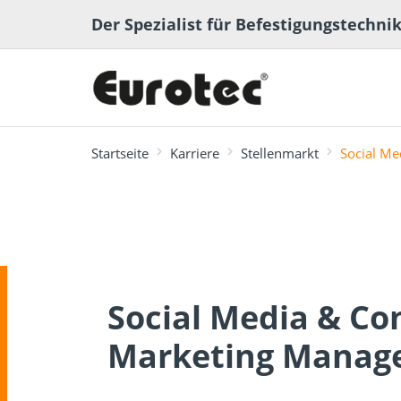
Der Spezialist für Befestigungstechni
Startseite
Karriere
Stellenmarkt
Social Me
meistgesucht
Terrassen- und
Terrassenplaner
ECS-Softwa
Fachbeiträge
Ingenieurh
Lexikon
Gartenbau
Social Media & Co
Marketing Manage