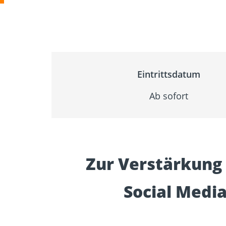
Zulassungen
Bemessung
Werkzeuge und
Beton- un
Zubehör
Mauerwer
Eintrittsdatum
Ab sofort
Zur Verstärkung
Social Medi