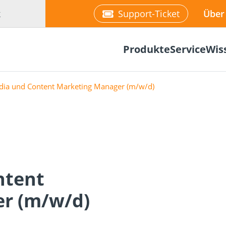
k
Support-Ticket
Über
Produkte
Service
Wis
dia und Content Marketing Manager (m/w/d)
Befestigung
re
Fassadenplaner
Solarplaner
olzbau
Holzbauschrauben
Mediathek
Holzverbind
Terrassendi
ntent
NEU
r (m/w/d)