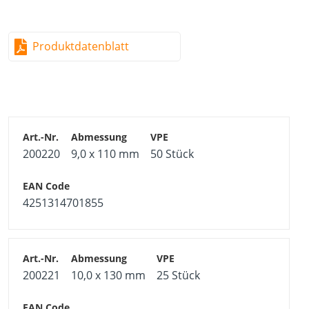
Produktdatenblatt
200220
9,0 x 110 mm
50 Stück
4251314701855
200221
10,0 x 130 mm
25 Stück