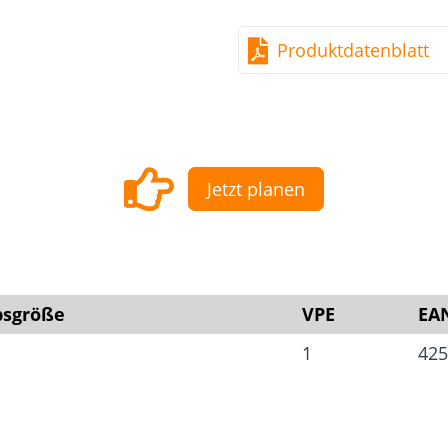
Dach und Fassade
Solarbefest
k
Produktdatenblatt
Jetzt planen
bsgröße
VPE
EA
1
425