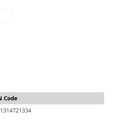
igung
Schraubfundamente
N Code
1314721334