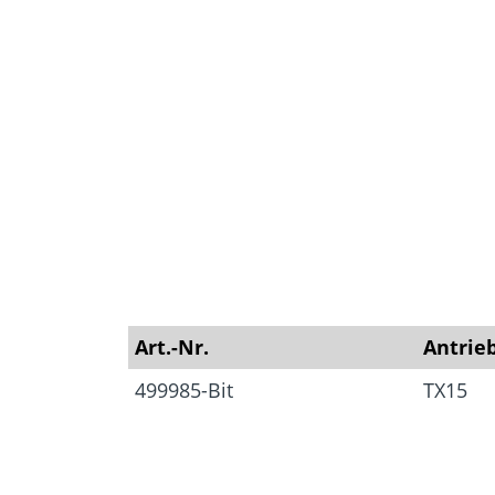
Zubehör
Mauerwer
Art.-Nr.
Antrie
499985-Bit
TX15