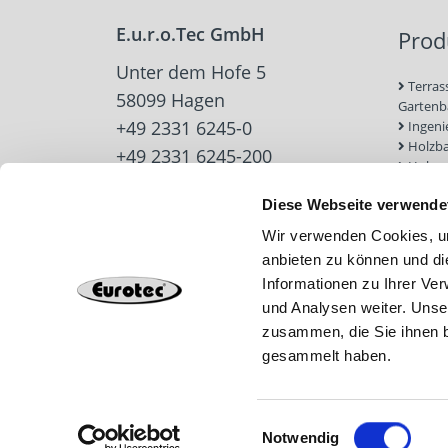
E.u.r.o.Tec GmbH
Prod
Unter dem Hofe 5
Terras
58099 Hagen
Garten
+49 2331 6245-0
Ingeni
Holzb
+49 2331 6245-200
Holzve
info@eurotec.team
Trock
Diese Webseite verwende
Werkz
Zubehö
Wir verwenden Cookies, um
Beton-
anbieten zu können und di
Dach u
Informationen zu Ihrer Ve
Solarb
Schra
und Analysen weiter. Unse
zusammen, die Sie ihnen b
gesammelt haben.
Einwilligungsauswahl
Notwendig