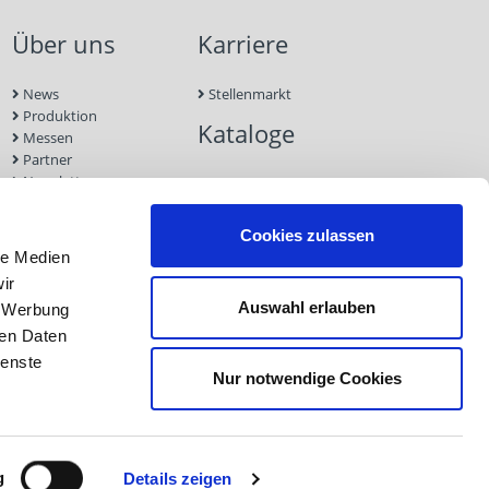
Über uns
Karriere
News
Stellenmarkt
Produktion
Kataloge
Messen
Partner
Newsletter
Kontakt
Nachhaltigkeit
Cookies zulassen
le Medien
ir
Auswahl erlauben
, Werbung
ren Daten
ienste
Nur notwendige Cookies
Impressum
Datenschutz
AGB
g
Details zeigen