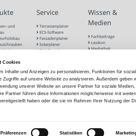
ukte
Service
Wissen &
Medien
sen- und
Terrassenplaner
bau
ECS-Software
Fachbeiträge
eurholzbau
Fassadenplaner
Lexikon
auschrauben
Solarplaner
Mediathek
rbinder
BIM-Portal
Befestigungen für
enbau
Zulassungen
Terrassendielen
t Cookies
euge und
Bemessungsformulare
Referenzprojekte
r
Schraubenfinder
 Inhalte und Anzeigen zu personalisieren, Funktionen für sozia
 und Mauerwerk
e Zugriffe auf unsere Website zu analysieren. Außerdem geben w
nd Fassade
rwendung unserer Website an unsere Partner für soziale Medien
efestigung
ubfundamente
re Partner führen diese Informationen möglicherweise mit weite
ereitgestellt haben oder die sie im Rahmen Ihrer Nutzung der D
Präferenzen
Statistiken
Marketin