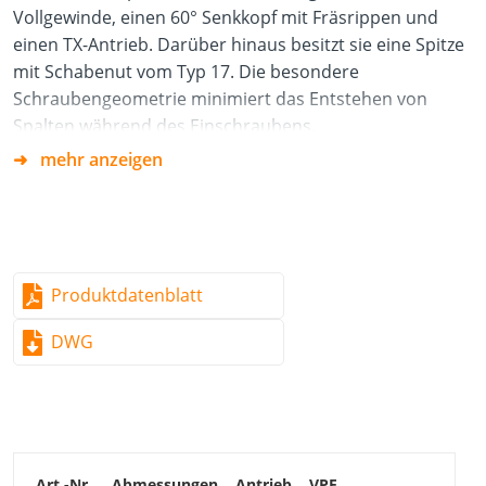
Vollgewinde, einen 60° Senkkopf mit Fräsrippen und
einen TX-Antrieb. Darüber hinaus besitzt sie eine Spitze
mit Schabenut vom Typ 17. Die besondere
Schraubengeometrie minimiert das Entstehen von
Spalten während des Einschraubens.
mehr anzeigen
Vorteile
Die spezielle Spitzengeometrie verringert die
Spaltwirkung
Kein Vorbohren erforderlich
Produktdatenblatt
Kein Schlagen der Schrauben beim Einschrauben
durch TX-Antrieb
DWG
Vollgewinde hält Platte in Position
Verhinderung von Knarrgeräuschen
Geeignet für alle Holzwerkstoffe