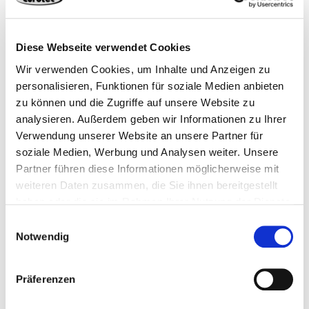
Diese Webseite verwendet Cookies
Wir verwenden Cookies, um Inhalte und Anzeigen zu
900693
4,3 x 60 mm
TX20
250 Stück
personalisieren, Funktionen für soziale Medien anbieten
zu können und die Zugriffe auf unsere Website zu
4251314715234
analysieren. Außerdem geben wir Informationen zu Ihrer
Verwendung unserer Website an unsere Partner für
soziale Medien, Werbung und Analysen weiter. Unsere
Partner führen diese Informationen möglicherweise mit
weiteren Daten zusammen, die Sie ihnen bereitgestellt
900694
4,3 x 80 mm
TX20
250 Stück
haben oder die sie im Rahmen Ihrer Nutzung der Dienste
gesammelt haben.
Einwilligungsauswahl
Notwendig
4251314715241
Präferenzen