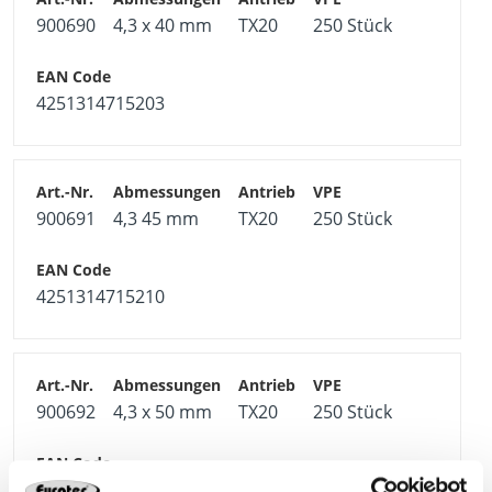
Material
900690
4,3 x 40 mm
TX20
250 Stück
Gehärteter Kohlenstoffstahl, gelb verzinkt
Korrosionsbeständig
4251314715203
Einsetzbar in den Nutzungsklassen 1 und 2 nach DIN
EN 1995 - Eurocode
Gute Beständigkeit gegen mechanische
900691
4,3 45 mm
TX20
250 Stück
Beanspruchung
Nicht geeignet für gerbstoffhaltige Hölzer
4251314715210
900692
4,3 x 50 mm
TX20
250 Stück
4251314715227