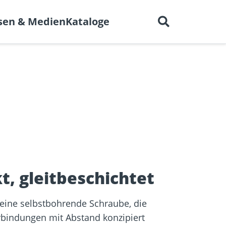
Deutsch
 uns
Karriere
Kontakt
sen & Medien
Kataloge
en für
BIM-Portal
er
Trockenbau
Referenzprojekte
elen
t, gleitbeschichtet
t eine selbstbohrende Schraube, die
erbindungen mit Abstand konzipiert