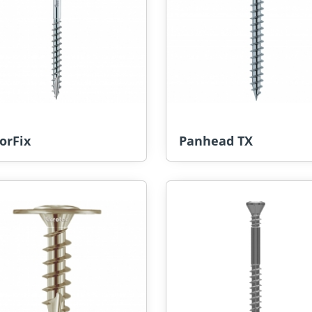
orFix
Panhead TX