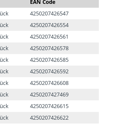
EAN Code
tahl, verzinkt, gleitbeschichtet
tück
4250207426547
tück
4250207426554
egen mechanische Ansprüche
tück
4250207426561
tück
4250207426578
tück
4250207426585
tück
4250207426592
tück
4250207426608
tück
4250207427469
tück
4250207426615
tück
4250207426622