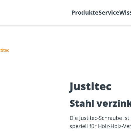
k
Support-Ticket
Über
Produkte
Service
Wis
stitec
Befestigung
re
Fassadenplaner
Solarplaner
olzbau
Holzbauschrauben
Mediathek
Holzverbind
Terrassendi
Justitec
NEU
Stahl verzink
Die Justitec-Schraube is
speziell für Holz-Holz-V
sformulare
Schraubenfinder
d