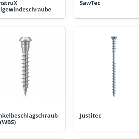
nstruX
SawTec
llgewindeschraube
nkelbeschlagschraub
Justitec
 (WBS)