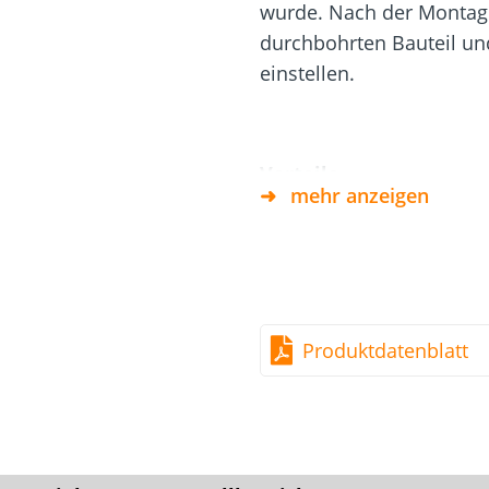
Dach und Fassade
Solarbefest
wurde. Nach der Montage
k
durchbohrten Bauteil u
einstellen.
Vorteile
mehr anzeigen
Kein Vorbohren erforde
verringerte Spaltwirk
Kein Unterlegen von Ke
Holz auf Holz
Produktdatenblatt
Durch den TX-Antrieb 
Material