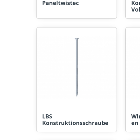
Paneltwistec
Ko
Vo
LBS
Wi
Konstruktionsschraube
en