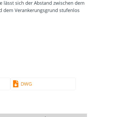
igung
Schraubfundamente
 lässt sich der Abstand zwischen dem
nd dem Verankerungsgrund stufenlos
rlich, stufenlos justierbar
ung durch die Spitzengeometrie
ilen erforderlich, Verarbeitung von
DWG
kein Schlagen der Schrauben