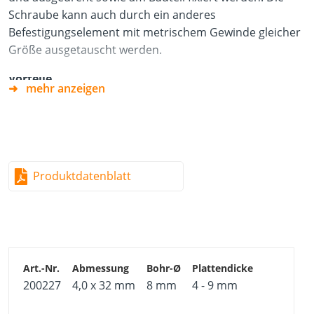
Schraube kann auch durch ein anderes
Befestigungselement mit metrischem Gewinde gleicher
Größe ausgetauscht werden.
Vorteile
mehr anzeigen
Hohe Tragfähigkeit
Einfacher Austausch des Befestigungselements
Drehsicherung verhindert das Mitdrehen im Baustoff
Produktdatenblatt
Vormontierte metrische Schraube mit
Kreuzschlitzantrieb
Einfache Installation mit Hilfe der Montagezange oder
Schraubenzieher
Anwendungshinweise
200227
4,0 x 32 mm
8 mm
4 - 9 mm
Bohrloch vorbohren
Hohlraumdübel in den Baustoff führen