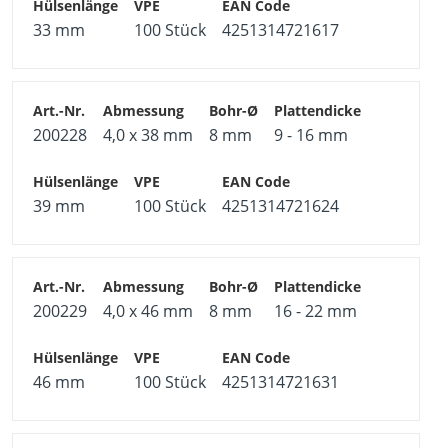
Den Dübel spannen bis dieser festsitzt
33 mm
100 Stück
4251314721617
Die vormontierte Schraube ausdrehen
Bauteil mit Schraube oder anderem
Befestigungselement fixieren
Einsatzbereiche
200228
4,0 x 38 mm
8 mm
9 - 16 mm
Gipskarton, Sperrholzplatten, Spanplatten,
Kalziumsilikatplatten
39 mm
100 Stück
4251314721624
Anwendungen im Innenbereich, z. B. Bilder, Regale,
Lampen
200229
4,0 x 46 mm
8 mm
16 - 22 mm
46 mm
100 Stück
4251314721631