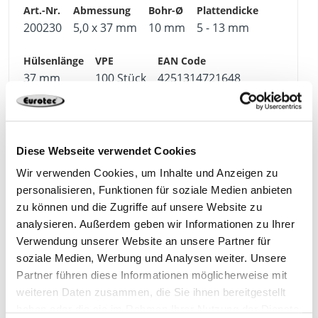
200230
5,0 x 37 mm
10 mm
5 - 13 mm
37 mm
100 Stück
4251314721648
Diese Webseite verwendet Cookies
200231
5,0 x 52 mm
10 mm
5 - 18 mm
Wir verwenden Cookies, um Inhalte und Anzeigen zu
personalisieren, Funktionen für soziale Medien anbieten
53 mm
100 Stück
4251314721655
zu können und die Zugriffe auf unsere Website zu
analysieren. Außerdem geben wir Informationen zu Ihrer
Verwendung unserer Website an unsere Partner für
soziale Medien, Werbung und Analysen weiter. Unsere
Partner führen diese Informationen möglicherweise mit
200232
5,0 x 65 mm
10 mm
18 - 32 mm
weiteren Daten zusammen, die Sie ihnen bereitgestellt
haben oder die sie im Rahmen Ihrer Nutzung der Dienste