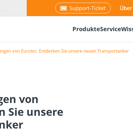
k
Support-Ticket
Über
Produkte
Service
Wis
ungen von Eurotec: Entdecken Sie unsere neuen Transportanker
Befestigung
gen von
re
Fassadenplaner
Solarplaner
olzbau
Holzbauschrauben
Mediathek
Holzverbind
Terrassendi
n Sie unsere
NEU
nker