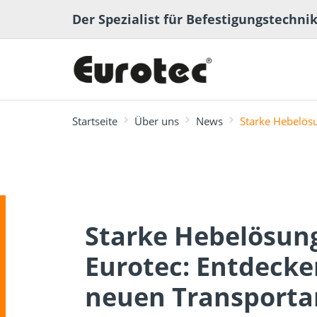
Der Spezialist für Befestigungstechni
Startseite
Über uns
News
Starke Hebelös
meistgesucht
Terrassen- und
Starke Hebelösun
Terrassenplaner
ECS-Softwa
Fachbeiträge
Ingenieurh
Lexikon
Gartenbau
Eurotec: Entdecke
neuen Transporta