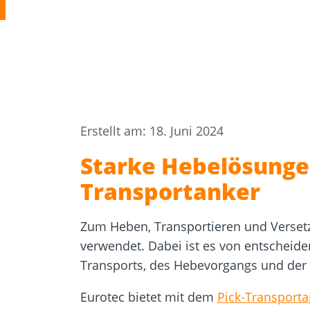
Zulassungen
Bemessung
Werkzeuge und
Beton- un
Zubehör
Mauerwer
Erstellt am: 18. Juni 2024
Starke Hebelösunge
Transportanker
Zum Heben, Transportieren und Versetz
verwendet. Dabei ist es von entscheide
Transports, des Hebevorgangs und der
Eurotec bietet mit dem
Pick-Transporta