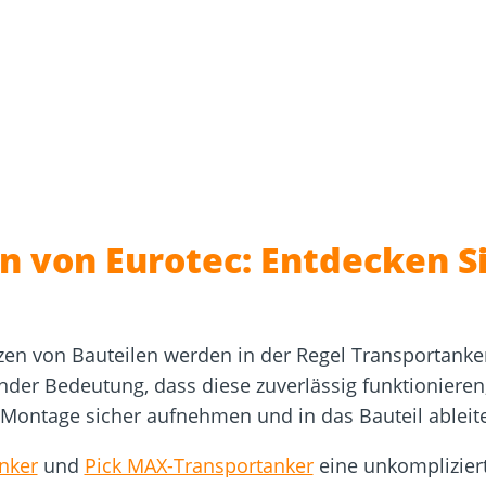
sformulare
Schraubenfinder
d
Dach und Fassade
Solarbefest
k
n von Eurotec: Entdecken S
en von Bauteilen werden in der Regel Transportank
nder Bedeutung, dass diese zuverlässig funktionieren
 Montage sicher aufnehmen und in das Bauteil ablei
nker
und
Pick MAX-Transportanker
eine unkompliziert