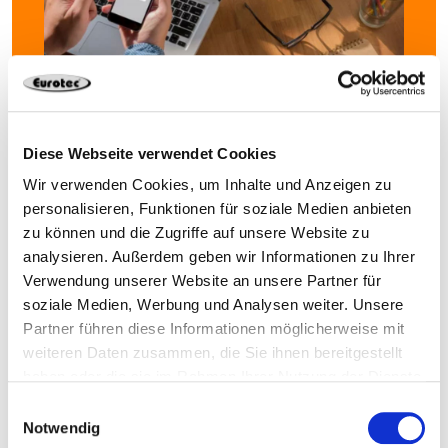
Abonnieren Sie jetzt unseren
Diese Webseite verwendet Cookies
Newsletter.
Wir verwenden Cookies, um Inhalte und Anzeigen zu
Nie wieder Neuigkeiten rund um Eurotec verpassen.
personalisieren, Funktionen für soziale Medien anbieten
zu können und die Zugriffe auf unsere Website zu
analysieren. Außerdem geben wir Informationen zu Ihrer
Verwendung unserer Website an unsere Partner für
Datenschutzerklärung
Ich akzeptiere die
soziale Medien, Werbung und Analysen weiter. Unsere
Weiter zu Schritt 2 von 2
Partner führen diese Informationen möglicherweise mit
weiteren Daten zusammen, die Sie ihnen bereitgestellt
haben oder die sie im Rahmen Ihrer Nutzung der Dienste
gesammelt haben.
Einwilligungsauswahl
Notwendig