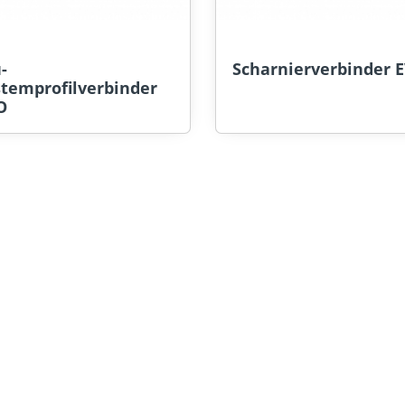
-
Scharnierverbinder 
stemprofilverbinder
O