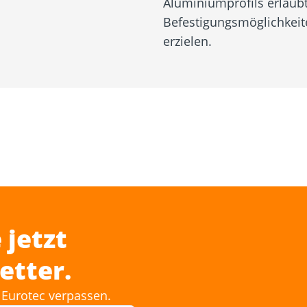
Aluminiumprofils erlaubt
Befestigungsmöglichkei
erzielen.
 jetzt
etter.
Eurotec verpassen.