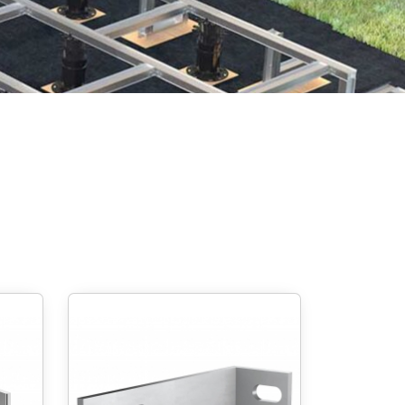
igung
Schraubfundamente