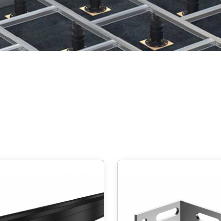
Dach und Fassade
Solarbefest
k