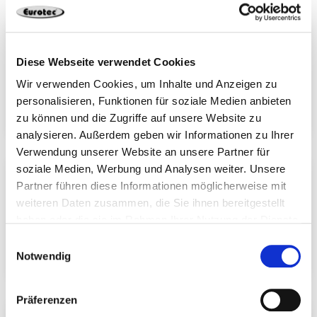
Einschraubwerkzeug mit BG Bau Förderung 2026
sichern
Diese Webseite verwendet Cookies
Die BG Bau fördert die Anschaffung von
Wir verwenden Cookies, um Inhalte und Anzeigen zu
Einschraubhilfen für den Holzbau mit 50 % der
personalisieren, Funktionen für soziale Medien anbieten
Kosten. Jetzt den Zuschuss sichern!
zu können und die Zugriffe auf unsere Website zu
analysieren. Außerdem geben wir Informationen zu Ihrer
Verwendung unserer Website an unsere Partner für
soziale Medien, Werbung und Analysen weiter. Unsere
Connecto – leistungsstarker Holzverbinder mit ETA
Partner führen diese Informationen möglicherweise mit
Mit dem Connecto erweitern wir unser Sortiment
weiteren Daten zusammen, die Sie ihnen bereitgestellt
um ein leistungsfähiges Verbindungsmittel für
haben oder die sie im Rahmen Ihrer Nutzung der Dienste
anspruchsvolle Anwendungen im konstruktiven
gesammelt haben.
Einwilligungsauswahl
Holzbau.
Notwendig
Präferenzen