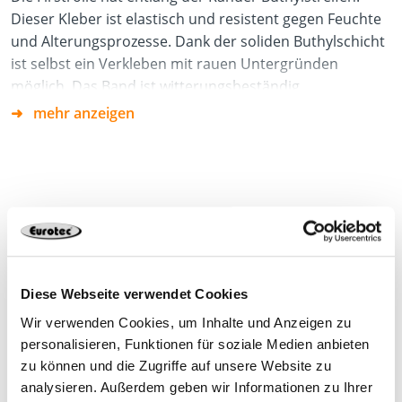
Dieser Kleber ist elastisch und resistent gegen Feuchte
und Alterungsprozesse. Dank der soliden Buthylschicht
ist selbst ein Verkleben mit rauen Untergründen
möglich. Das Band ist witterungsbeständig.
mehr anzeigen
Vorteile
Elastischer und resistenter Kleber
Gute Belüftung zwischen Traufe und First
Witterungsbeständigkeit
Produktdatenblatt
Diese Webseite verwendet Cookies
Wir verwenden Cookies, um Inhalte und Anzeigen zu
personalisieren, Funktionen für soziale Medien anbieten
954221
5.000 x 320 mm
Schwarz (RAL 9005)
zu können und die Zugriffe auf unsere Website zu
analysieren. Außerdem geben wir Informationen zu Ihrer