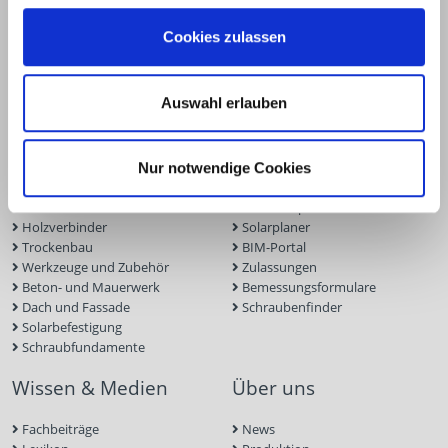
+49 2331 6245-0
+49 2331 6245-200
Cookies zulassen
info@eurotec.team
Auswahl erlauben
Produkte
Service
Terrassen- und Gartenbau
Terrassenplaner
Nur notwendige Cookies
Ingenieurholzbau
ECS-Software
Holzbauschrauben
Fassadenplaner
Holzverbinder
Solarplaner
Trockenbau
BIM-Portal
Werkzeuge und Zubehör
Zulassungen
Beton- und Mauerwerk
Bemessungsformulare
Dach und Fassade
Schraubenfinder
Solarbefestigung
Schraubfundamente
Wissen & Medien
Über uns
Fachbeiträge
News