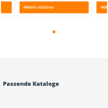
Mehr erfahren
Me
Passende Kataloge