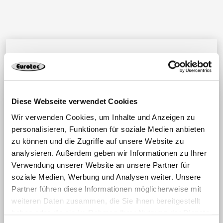
Hast du technische
Fragen?
Diese Webseite verwendet Cookies
Wir beraten dich gerne bei deinem
Wir verwenden Cookies, um Inhalte und Anzeigen zu
Bauprojekt! Erstelle jetzt ein Ticket,
personalisieren, Funktionen für soziale Medien anbieten
damit wir Dir schnell und effektiv
zu können und die Zugriffe auf unsere Website zu
helfen können oder nutze die
analysieren. Außerdem geben wir Informationen zu Ihrer
kostenlose Berechnungssoftware zur
Verwendung unserer Website an unsere Partner für
soziale Medien, Werbung und Analysen weiter. Unsere
Planung.
Partner führen diese Informationen möglicherweise mit
weiteren Daten zusammen, die Sie ihnen bereitgestellt
Jetzt Support-Ticket einreichen
haben oder die sie im Rahmen Ihrer Nutzung der Dienste