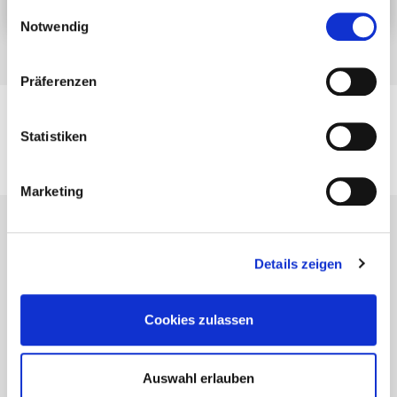
gesammelt haben.
Einwilligungsauswahl
Notwendig
Präferenzen
Statistiken
Produkte
Terrassen- und Gartenbau
Ingenieurholzbau
Marketing
Details zeigen
Cookies zulassen
Auswahl erlauben