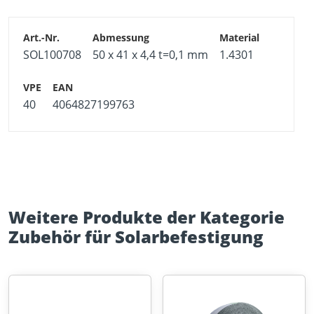
Hinweis
Der Potentialausgleichsclip eignet sich ausschließlich
für das Flachdach-System. Für alle anderen Systeme
SOL100708
50 x 41 x 4,4 t=0,1 mm
1.4301
empfehlen wir die Potentialausgleichsscheibe
SOL100711.
40
4064827199763
Weitere Produkte der Kategorie
Zubehör für Solarbefestigung