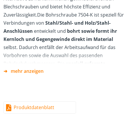
Blechschrauben und bietet höchste Effizienz und
Zuverlässigkeit.Die Bohrschraube 7504-K ist speziell für
Verbindungen von
Stahl/Stahl- und Holz/Stahl-
Anschlüssen
entwickelt und
bohrt sowie formt ihr
Kernloch und Gegengewinde direkt im Material
selbst. Dadurch entfällt der Arbeitsaufwand für das
Vorbohren sowie die Auswahl des passenden
Bohrlochdurchmessers. Die
speziell geformte
mehr anzeigen
Bohrspitze
sorgt dafür, dass die Schraube nicht auf der
Bauteiloberfläche abwandert und ermöglicht ein
schnelles, präzises Anbohren – das Ankörnen der
Bohrstelle ist nicht mehr nötig.
Produktdatenblatt
Diese Bohrschraube 7504-K ist somit eine zeitsparende
Alternative zu herkömmlichen gewindefurchenden
Blechschrauben und lässt sich einfach mit einem