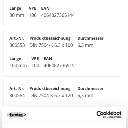
Beanspruchung
Auf Anfrage sowie ab einer Mindestbestellmenge
80 mm
100
4064827365144
können die Schraubenköpfe in allen RAL-Farben
eingefärbt werden.
800553
DIN 7504-K 6,3 x 100
6,3 mm
100 mm
100
4064827365151
800554
DIN 7504-K 6,3 x 120
6,3 mm
120 mm
100
4064827365168