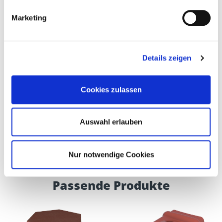
180 mm
100
4064827365199
Marketing
Details zeigen
800558
DIN 7504-K 6,3 x 200
6,3 mm
Cookies zulassen
200 mm
100
4064827365205
Auswahl erlauben
Nur notwendige Cookies
Passende Produkte