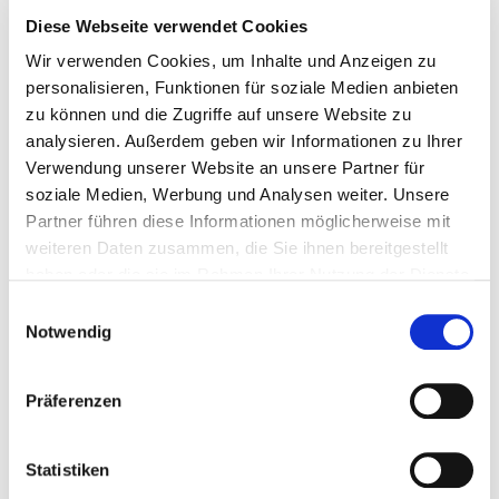
Diese Webseite verwendet Cookies
Wir verwenden Cookies, um Inhalte und Anzeigen zu
800555
DIN 7504-K 6,3 x 140
6,3 mm
personalisieren, Funktionen für soziale Medien anbieten
zu können und die Zugriffe auf unsere Website zu
analysieren. Außerdem geben wir Informationen zu Ihrer
140 mm
100
4064827365175
Verwendung unserer Website an unsere Partner für
soziale Medien, Werbung und Analysen weiter. Unsere
Partner führen diese Informationen möglicherweise mit
weiteren Daten zusammen, die Sie ihnen bereitgestellt
800556
DIN 7504-K 6,3 x 160
6,3 mm
haben oder die sie im Rahmen Ihrer Nutzung der Dienste
gesammelt haben.
Einwilligungsauswahl
Notwendig
160 mm
100
4064827365182
Präferenzen
800557
DIN 7504-K 6,3 x 180
6,3 mm
Statistiken