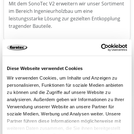
Mit dem SonoTec V2 erweitern wir unser Sortiment
im Bereich Ingenieurholzbau um eine
leistungsstarke Lösung zur gezielten Entkopplung
tragender Bauteile.
Einschraubwerkzeug mit BG Bau Förderung 2026
sichern
Diese Webseite verwendet Cookies
Die BG Bau fördert die Anschaffung von
Einschraubhilfen für den Holzbau mit 50 % der
Wir verwenden Cookies, um Inhalte und Anzeigen zu
Kosten. Jetzt den Zuschuss sichern!
personalisieren, Funktionen für soziale Medien anbieten
zu können und die Zugriffe auf unsere Website zu
analysieren. Außerdem geben wir Informationen zu Ihrer
Verwendung unserer Website an unsere Partner für
Connecto – leistungsstarker Holzverbinder mit ETA
soziale Medien, Werbung und Analysen weiter. Unsere
Partner führen diese Informationen möglicherweise mit
Mit dem Connecto erweitern wir unser Sortiment
weiteren Daten zusammen, die Sie ihnen bereitgestellt
um ein leistungsfähiges Verbindungsmittel für