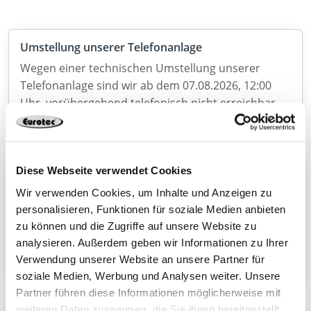
Umstellung unserer Telefonanlage
Wegen einer technischen Umstellung unserer
Telefonanlage sind wir ab dem 07.08.2026, 12:00
Uhr, vorübergehend telefonisch nicht erreichbar.
Vielseitige Schraubfundamente erweitern ab sofort
Diese Webseite verwendet Cookies
unser Produktsortiment
Wir verwenden Cookies, um Inhalte und Anzeigen zu
Mit einer neuen Produktreihe an
personalisieren, Funktionen für soziale Medien anbieten
Schraubfundamenten wird das Sortiment um eine
zu können und die Zugriffe auf unsere Website zu
flexible und zukunftsorientierte Fundamentlösung
analysieren. Außerdem geben wir Informationen zu Ihrer
erweitert.
Verwendung unserer Website an unsere Partner für
soziale Medien, Werbung und Analysen weiter. Unsere
Partner führen diese Informationen möglicherweise mit
weiteren Daten zusammen, die Sie ihnen bereitgestellt