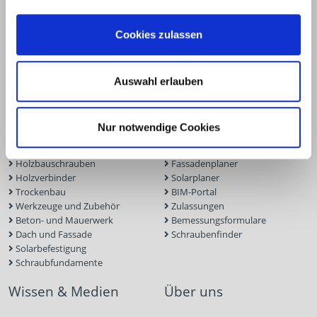
58099 Hagen
+49 2331 6245-0
Cookies zulassen
+49 2331 6245-200
info@eurotec.team
Auswahl erlauben
Produkte
Service
Nur notwendige Cookies
Terrassen- und Gartenbau
Terrassenplaner
Ingenieurholzbau
ECS-Software
Holzbauschrauben
Fassadenplaner
Holzverbinder
Solarplaner
Trockenbau
BIM-Portal
Werkzeuge und Zubehör
Zulassungen
Beton- und Mauerwerk
Bemessungsformulare
Dach und Fassade
Schraubenfinder
Solarbefestigung
Schraubfundamente
Wissen & Medien
Über uns