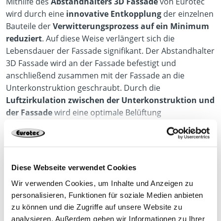
Mithilfe des
Abstandhalters 3D Fassade
von Eurotec
wird durch eine
innovative Entkopplung
der einzelnen
Bauteile der
Verwitterungsprozess auf ein Minimum
reduziert
. Auf diese Weise verlängert sich die
Lebensdauer der Fassade signifikant. Der Abstandhalter
3D Fassade wird an der Fassade befestigt und
anschließend zusammen mit der Fassade an die
Unterkonstruktion geschraubt. Durch die
Luftzirkulation zwischen der Unterkonstruktion und
der Fassade
wird eine optimale Belüftung
gewährleistet. Außerdem kann Wasser, durch z. B.
Kondensat, aufgrund der speziellen Geometrie des
mehr anzeigen
Abstandhalters optimal ablaufen. Der Abstandhalter
verfügt über 4 Schraublöcher, die individuell genutzt
Diese Webseite verwendet Cookies
werden können, um diesen an der Fassade zu
Wir verwenden Cookies, um Inhalte und Anzeigen zu
befestigen.
personalisieren, Funktionen für soziale Medien anbieten
Produktdatenblatt
Einsatzmöglichkeiten
zu können und die Zugriffe auf unsere Website zu
analysieren. Außerdem geben wir Informationen zu Ihrer