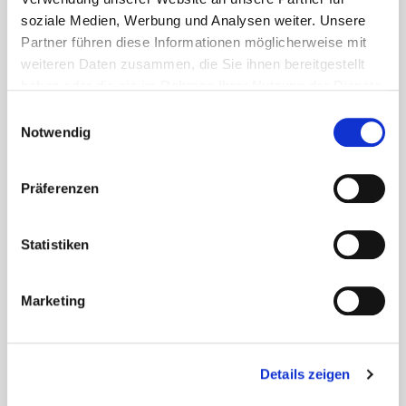
Über welche Themen möchten Sie informiert
soziale Medien, Werbung und Analysen weiter. Unsere
werden?
Partner führen diese Informationen möglicherweise mit
(Mehrfachauswahl möglich)
weiteren Daten zusammen, die Sie ihnen bereitgestellt
haben oder die sie im Rahmen Ihrer Nutzung der Dienste
Terrassenbau
Fassade
gesammelt haben.
Einwilligungsauswahl
Notwendig
Beton
Holzbau
Präferenzen
Dach
Werkzeuge
Statistiken
Eurotec COACH
Solar
Marketing
Mit dem Abonnieren des Newsletters
erklären Sie sich mit dem Erhalt von E-
Details zeigen
Mails zu o. g. Themen einverstanden.