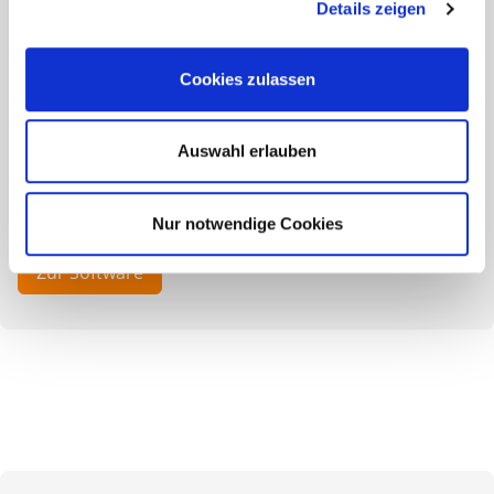
Details zeigen
Planen Sie Ihr Terrassenprojekt
mit Eurotec
Cookies zulassen
Sie planen den Bau einer neuen Terrasse? Nutzen Sie
dazu unterstützend den Eurotec Terrassenplaner. Mit
Auswahl erlauben
unserer kostenlosen Terrassensoftware helfen wir
Ihnen, online individuelle Terrassenprojekte zu planen.
Nur notwendige Cookies
Zur Software