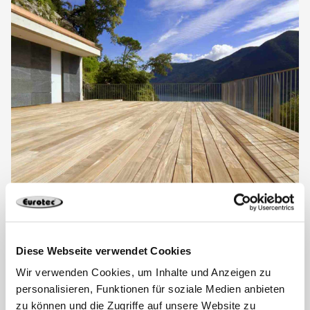
Sie möchten eine Terrasse
planen und bauen?
Diese Webseite verwendet Cookies
Lesen Sie sich unseren Beitrag zum Thema „
Terrassen
Wir verwenden Cookies, um Inhalte und Anzeigen zu
im Außenbereich
“ durch und erhalten Sie bereits
personalisieren, Funktionen für soziale Medien anbieten
vorab Planungshilfen und wichtige Fakten über
zu können und die Zugriffe auf unsere Website zu