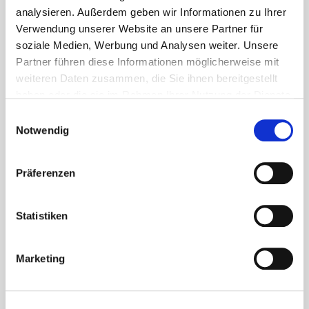
geeignete Befestigungsmittel und die Anforderungen
analysieren. Außerdem geben wir Informationen zu Ihrer
an eine Terrasse in den unterschiedlichen
Verwendung unserer Website an unsere Partner für
Nutzungsklassen.
soziale Medien, Werbung und Analysen weiter. Unsere
Partner führen diese Informationen möglicherweise mit
weiteren Daten zusammen, die Sie ihnen bereitgestellt
Mehr erfahren
haben oder die sie im Rahmen Ihrer Nutzung der Dienste
gesammelt haben.
Einwilligungsauswahl
Notwendig
Präferenzen
Statistiken
Marketing