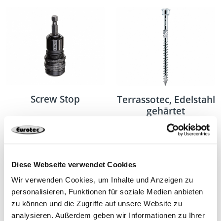
Schrauben benötigt.
Wichtig
: Bei Hart-/Tropenhölzern sollte immer
vorgebohrt werden!
* Schrauben sind nicht im Lieferumfang enthalten.
Befestigung mit Terrassotec Ø 4 mm.
Screw Stop
Terrassotec, Edelstahl
gehärtet
Diese Webseite verwendet Cookies
Wir verwenden Cookies, um Inhalte und Anzeigen zu
Weitere Produkte der Kategorie
personalisieren, Funktionen für soziale Medien anbieten
Sichtbare Dielenbefestigung
zu können und die Zugriffe auf unsere Website zu
analysieren. Außerdem geben wir Informationen zu Ihrer