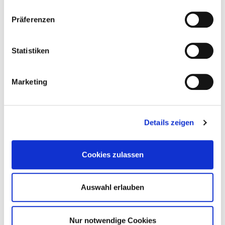
Präferenzen
Q&A Special – ich beantworte eure Fragen
Statistiken
Marketing
Details zeigen
Cookies zulassen
Auswahl erlauben
Holzbautechnik – Schraubenherstellung
Nur notwendige Cookies