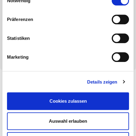
Notwendig
oder den magnetischen Steckschlüsseleinsatz finden
Sie bei uns im Sortiment.
Präferenzen
Statistiken
Marketing
Details zeigen
Cookies zulassen
Auswahl erlauben