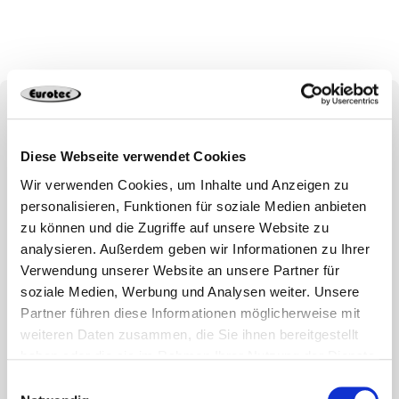
Bits und Zubehör für
Diese Webseite verwendet Cookies
Montagearbeiten
Wir verwenden Cookies, um Inhalte und Anzeigen zu
personalisieren, Funktionen für soziale Medien anbieten
Eine gute Verschraubung erfordert qualitative Bits –
zu können und die Zugriffe auf unsere Website zu
die Bits von Eurotec erleichtern die Arbeit zwischen
analysieren. Außerdem geben wir Informationen zu Ihrer
einer Schraube und dem entsprechenden
Verwendung unserer Website an unsere Partner für
Drehwerkzeug (z. B. einem Akkuschrauber) enorm und
soziale Medien, Werbung und Analysen weiter. Unsere
sorgen zusätzlich für Flexibilität. Die Bits unterscheiden
Partner führen diese Informationen möglicherweise mit
sich in ihrem Material und ihrer Länge.
weiteren Daten zusammen, die Sie ihnen bereitgestellt
haben oder die sie im Rahmen Ihrer Nutzung der Dienste
Sie benötigen noch das passende Bit-Zubehör?
gesammelt haben.
Einwilligungsauswahl
Praktische Zuehörteile wie den schwenkbaren Bithalter