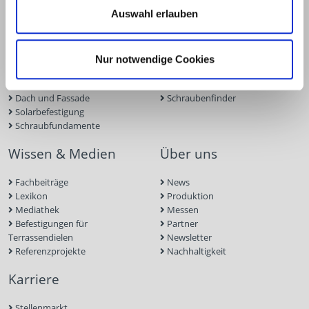
Terrassen- und Gartenbau
Terrassenplaner
Auswahl erlauben
Ingenieurholzbau
ECS-Software
Holzbauschrauben
Fassadenplaner
Holzverbinder
Solarplaner
Trockenbau
BIM-Portal
Nur notwendige Cookies
Werkzeuge und Zubehör
Zulassungen
Beton- und Mauerwerk
Bemessungsformulare
Dach und Fassade
Schraubenfinder
Solarbefestigung
Schraubfundamente
Wissen & Medien
Über uns
Fachbeiträge
News
Lexikon
Produktion
Mediathek
Messen
Befestigungen für
Partner
Terrassendielen
Newsletter
Referenzprojekte
Nachhaltigkeit
Karriere
Stellenmarkt