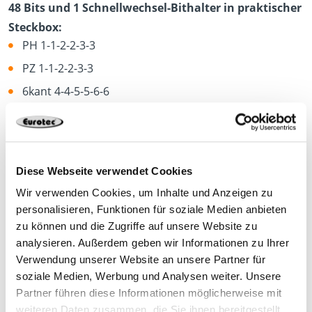
48 Bits und 1 Schnellwechsel-Bithalter in praktischer
Steckbox:
PH 1-1-2-2-3-3
PZ 1-1-2-2-3-3
6kant 4-4-5-5-6-6
4kant 1-1-2-2-3-3
TX 10-10-15-15-20-20-25-25-27-27-30-30
SI-TX 10-10-15-15-20-20-25-25-27-27-30-30
mehr anzeigen
Diese Webseite verwendet Cookies
1 x Schnellwechsel-Bithalter
Wir verwenden Cookies, um Inhalte und Anzeigen zu
personalisieren, Funktionen für soziale Medien anbieten
945858
zu können und die Zugriffe auf unsere Website zu
analysieren. Außerdem geben wir Informationen zu Ihrer
Verwendung unserer Website an unsere Partner für
48 Bits (PH, PZ, 6kant, 4kant, TX, SI-TX) und 1
soziale Medien, Werbung und Analysen weiter. Unsere
Schnellwechsel-Bithalter
Partner führen diese Informationen möglicherweise mit
weiteren Daten zusammen, die Sie ihnen bereitgestellt