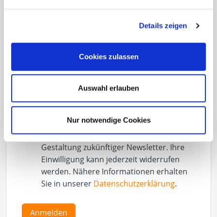
Eurotec COACH
Solar
Details zeigen
Mit dem Abonnieren des Newsletters
Cookies zulassen
erklären Sie sich mit dem Erhalt von E-
Mails zu o. g. Themen einverstanden.
Weiterhin willigen Sie ein, dass wir die
Auswahl erlauben
Öffnungs- und Klickraten unserer
Newsletter erheben und in
Nur notwendige Cookies
Empfängerprofilen zusammenfassen
zum Zwecke der Personalisierung und
Gestaltung zukünftiger Newsletter. Ihre
Einwilligung kann jederzeit widerrufen
werden. Nähere Informationen erhalten
Sie in unserer
Datenschutzerklärung
.