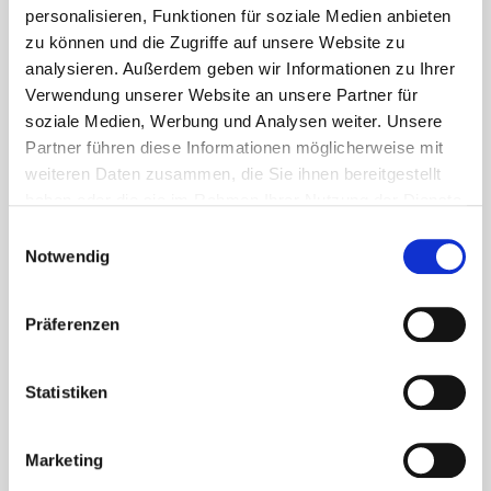
personalisieren, Funktionen für soziale Medien anbieten
Nie wieder Neuigkeiten und Informationen
zu können und die Zugriffe auf unsere Website zu
rund um Eurotec verpassen
analysieren. Außerdem geben wir Informationen zu Ihrer
Verwendung unserer Website an unsere Partner für
soziale Medien, Werbung und Analysen weiter. Unsere
Partner führen diese Informationen möglicherweise mit
weiteren Daten zusammen, die Sie ihnen bereitgestellt
Über welche Themen möchten Sie informiert
haben oder die sie im Rahmen Ihrer Nutzung der Dienste
werden?
gesammelt haben.
Einwilligungsauswahl
(Mehrfachauswahl möglich)
Notwendig
Terrassenbau
Fassade
Präferenzen
Beton
Holzbau
Statistiken
Dach
Werkzeuge
Marketing